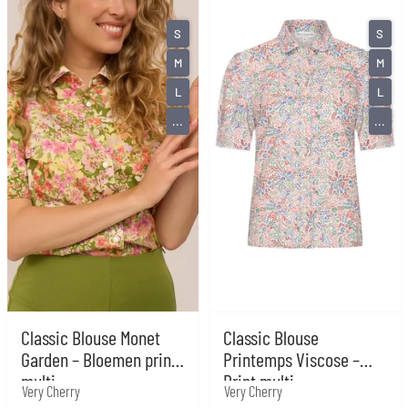
S
S
M
M
L
L
...
...
Classic Blouse Monet
Classic Blouse
Garden – Bloemen print
Printemps Viscose –
multi
Print multi
Very Cherry
Very Cherry