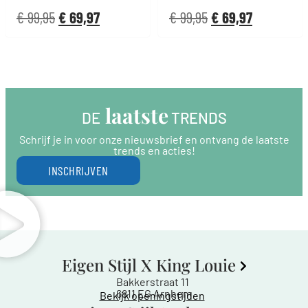
€
99,95
€
69,97
€
99,95
€
69,97
 laatste
DE
 TRENDS
Schrijf je in voor onze nieuwsbrief en ontvang de laatste
trends en acties!
INSCHRIJVEN
Eigen Stijl X King Louie
Bakkerstraat 11
6811 EG Arnhem
Bekijk openingstijden