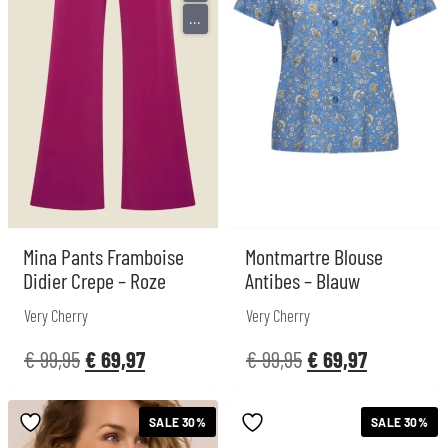
...
Mina Pants Framboise
Montmartre Blouse
Didier Crepe – Roze
Antibes – Blauw
Very Cherry
Very Cherry
€
99,95
€
69,97
€
99,95
€
69,97
SALE 30%
SALE 30%