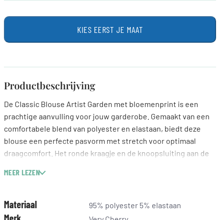
KIES EERST JE MAAT
Productbeschrijving
De Classic Blouse Artist Garden met bloemenprint is een
prachtige aanvulling voor jouw garderobe. Gemaakt van een
comfortabele blend van polyester en elastaan, biedt deze
blouse een perfecte pasvorm met stretch voor optimaal
draagcomfort. Het ronde kraagje en de knoopsluiting aan de
voorzijde geven een verfijnde uitstraling, terwijl de korte
MEER LEZEN
mouwen met manchet het geheel afmaken. Deze blouse is
eenvoudig te combineren met een strakke jeans of een
stijlvolle rok voor een frisse look. Laat de charme van Very
Materiaal
95% polyester 5% elastaan
Cherry je inspireren in je dagelijkse outfits.
Merk
Very Cherry