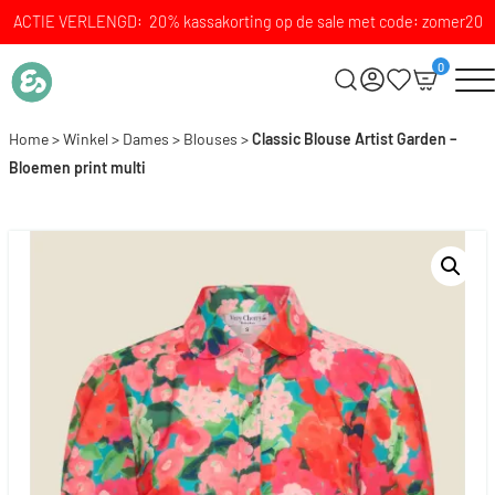
ACTIE VERLENGD: 20% kassakorting op de sale met code: zomer20
0
Home
>
Winkel
>
Dames
>
Blouses
>
Classic Blouse Artist Garden –
Bloemen print multi