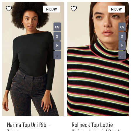
NIEUW
NIEUW
XS
XS
S
S
M
M
...
...
Marina Top Uni Rib –
Rollneck Top Lottie