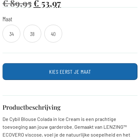
€
89,95
€
53,97
Maat
34
38
40
KIES EERST JE MAAT
Productbeschrijving
De Cybil Blouse Colada in Ice Cream is een prachtige
toevoeging aan jouw garderobe. Gemaakt van LENZING™
ECOVERO viscose, voel je de natuurlijke soepelheid en het