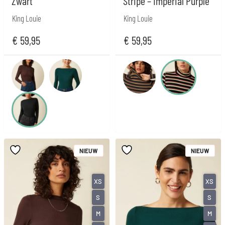
Zwart
Stripe – Imperial Purple
King Louie
King Louie
€
59,95
€
59,95
NIEUW
NIEUW
XS
XS
S
S
M
M