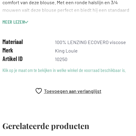
comfort van deze blouse. Met een ronde halslijn en 3/4
mouwen valt deze blouse perfect en biedt hij een standaard
pasvorm die moeiteloos meebeweegt. De knoopsluiting en
MEER LEZEN
geometrische details geven het geheel een frisse uitstraling,
perfect te combineren met een stijlvolle jeans of een elegant
rokje. Geniet van de kwaliteit en duurzaamheid die King Louie
Materiaal
100% LENZING ECOVERO viscose
biedt.
Merk
King Louie
Artikel ID
10250
Klik op je maat om te bekijken in welke winkel de voorraad beschikbaar is.
Toevoegen aan verlanglijst
Gerelateerde producten