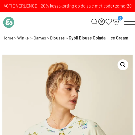
ACTIE VERLENGD: 20% kassakorting op de sale met code: zomer20
0
Home
>
Winkel
>
Dames
>
Blouses
>
Cybil Blouse Colada – Ice Cream