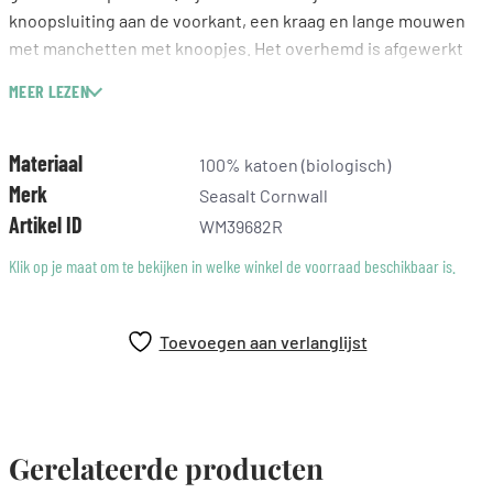
knoopsluiting aan de voorkant, een kraag en lange mouwen
met manchetten met knoopjes. Het overhemd is afgewerkt
met een borstzak. Draag het losjes over je favoriete jeans of
MEER LEZEN
gedrapeerd over een jurk als een lichte extra laag.
Materiaal: 100% katoen (biologisch)
Materiaal
100% katoen (biologisch)
Licht getailleerde pasvorm
Merk
Seasalt Cornwall
Kraag
Artikel ID
WM39682R
Manchetten met knoopjes
Knoopsluiting
Klik op je maat om te bekijken in welke winkel de voorraad beschikbaar is.
Borstzak
Toevoegen aan verlanglijst
Gerelateerde producten