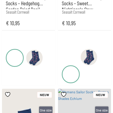
Socks – Hedgehog
Socks – Sweet
Garden Dried Basil
Nightingale Onyx
Seasalt Cornwall
Seasalt Cornwall
€
10,95
€
10,95
NIEUW
NIEUW
One size
One size