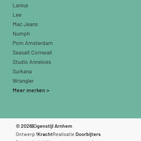
Lanius
Lee
Mac Jeans
Numph
Pom Amsterdam
Seasalt Cornwall
Studio Anneloes
Surkana
Wrangler
Meer merken >
© 2026
|
Eigenstijl Arnhem
Ontwerp
!Kracht
Realisatie
Doorbijters