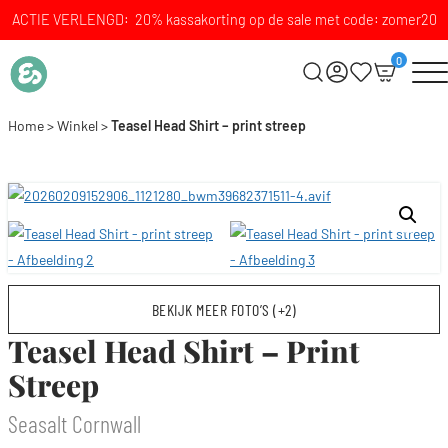
ACTIE VERLENGD: 20% kassakorting op de sale met code: zomer20
0
Home
>
Winkel
>
Teasel Head Shirt – print streep
BEKIJK MEER FOTO’S (+2)
Teasel Head Shirt – Print
Streep
Seasalt Cornwall