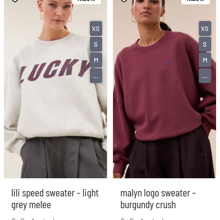
XS
XS
S
S
M
M
...
...
lili speed sweater – light
malyn logo sweater –
grey melee
burgundy crush