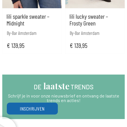
lili sparkle sweater –
lili lucky sweater –
Midnight
Frosty Green
By-Bar Amsterdam
By-Bar Amsterdam
€
139,95
€
139,95
 laatste
DE
 TRENDS
Schrijf je in voor onze nieuwsbrief en ontvang de laatste
trends en acties!
INSCHRIJVEN