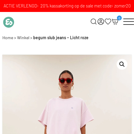
ACTIE VERLENGD: 20% kassakorting op de sale met code: zomer20
0
Home
>
Winkel
>
begum slub jeans – Licht roze