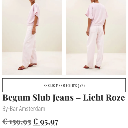
BEKIJK MEER FOTO’S (+2)
Begum Slub Jeans – Licht Roze
By-Bar Amsterdam
€
159,95
€
95,97