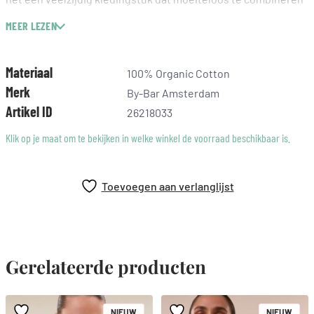
is voor elke gelegenheid.
MEER LEZEN
Normale taille
Normale pasvorm
Materiaal
100% Organic Cotton
Rits- en knoopsluiting
Merk
By-Bar Amsterdam
Artikel ID
26218033
Klik op je maat om te bekijken in welke winkel de voorraad beschikbaar is.
Toevoegen aan verlanglijst
Gerelateerde producten
NIEUW
NIEUW