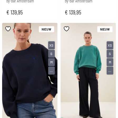
By-Bar Amsterdam
By-Bar Amsterdam
€
139,95
€
139,95
NIEUW
NIEUW
XS
XS
S
S
M
M
...
...