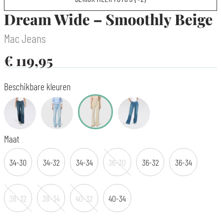
Dream Wide – Smoothly Beige
Mac Jeans
€
119,95
Beschikbare kleuren
Maat
34-30
34-32
34-34
36-30
36-32
36-34
38-32
38-34
40-32
40-34