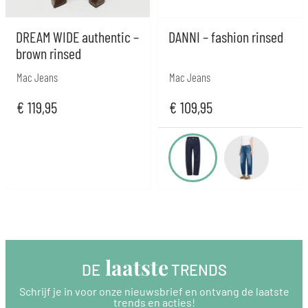
DREAM WIDE authentic –
DANNI – fashion rinsed
brown rinsed
Mac Jeans
Mac Jeans
€
119,95
€
109,95
 laatste
DE
 TRENDS
Schrijf je in voor onze nieuwsbrief en ontvang de laatste
trends en acties!