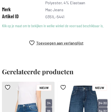
hoogelastisch denim met modal
Polyester, 4% Elastaan
zeer lichte kwaliteit
Merk
Mac Jeans
bijzonder zachte touch
Artikel ID
0351L-5441
figuurvormend shaping-effect
Klik op je maat om te bekijken in welke winkel de voorraad beschikbaar is.
uitstekende vormvaste rek
authentieke look
huidvriendelijk
Toevoegen aan verlanglijst
hoog draagcomfort
katoen van Better Cotton herkomst
Het model is 1,75 m groot en heeft de MAC broekmaat 34
Ons advies: bestel het model in één maat kleiner!
Gerelateerde producten
NIEUW
NIEUW
34
34-30
36
34-32