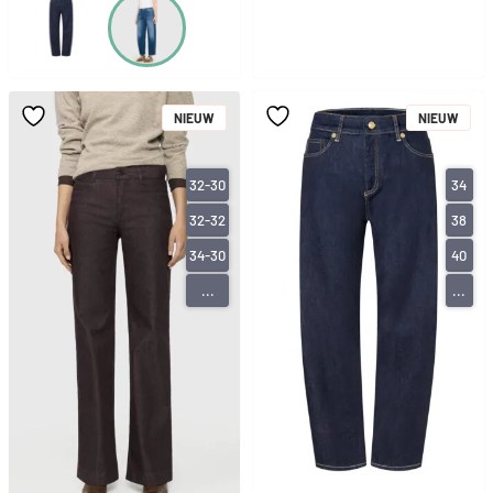
NIEUW
NIEUW
32-30
34
32-32
38
34-30
40
...
...