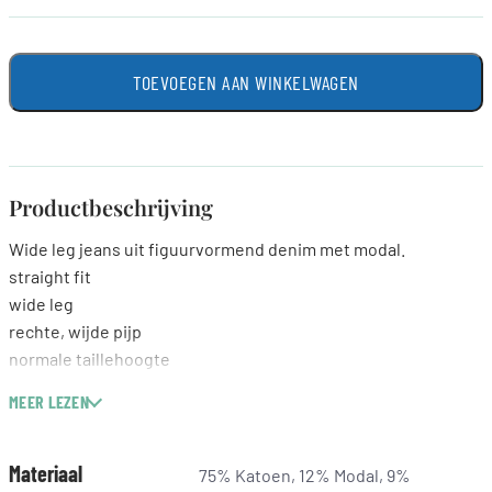
TOEVOEGEN AAN WINKELWAGEN
Productbeschrijving
Wide leg jeans uit figuurvormend denim met modal.
straight fit
wide leg
rechte, wijde pijp
normale taillehoogte
prettige taille
MEER LEZEN
comfortabel bij de billen en dijen
5-pocket
DREAM wonder light denim
Materiaal
75% Katoen, 12% Modal, 9%