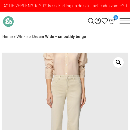
ACTIE VERLENGD: 20% kassakorting op de sale met code: zomer20
0
Home
>
Winkel
>
Dream Wide – smoothly beige