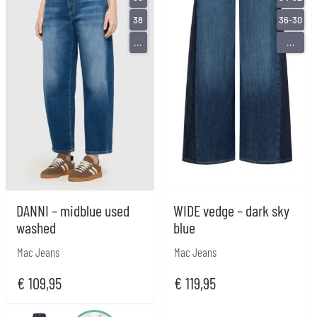
38
36-30
...
...
DANNI – midblue used
WIDE vedge – dark sky
washed
blue
Mac Jeans
Mac Jeans
€
109,95
€
119,95