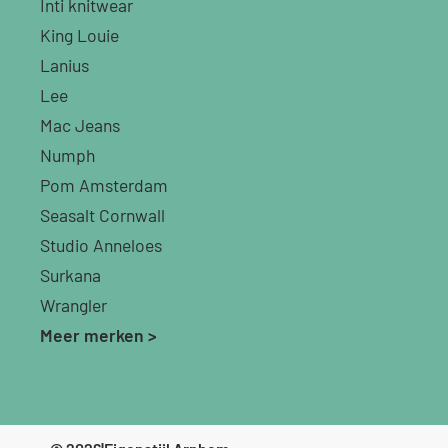
Inti knitwear
King Louie
Lanius
Lee
Mac Jeans
Numph
Pom Amsterdam
Seasalt Cornwall
Studio Anneloes
Surkana
Wrangler
Meer merken >