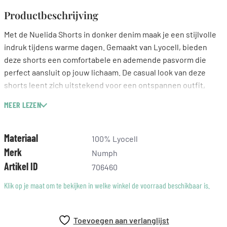
Productbeschrijving
Met de Nuelida Shorts in donker denim maak je een stijlvolle
indruk tijdens warme dagen. Gemaakt van Lyocell, bieden
deze shorts een comfortabele en ademende pasvorm die
perfect aansluit op jouw lichaam. De casual look van deze
shorts leent zich uitstekend voor een ontspannen outfit,
waarbij je ze gemakkelijk kunt combineren met een lichte,
MEER LEZEN
luchtige top. De zachte stof voelt fijn aan op de huid en zorgt
ervoor dat je je de hele dag op je gemak voelt. Een ideale
keuze voor jouw zomergarderobe, die het merk Numph op
Materiaal
100% Lyocell
een unieke manier benadrukt.
Merk
Numph
Artikel ID
706460
Klik op je maat om te bekijken in welke winkel de voorraad beschikbaar is.
Toevoegen aan verlanglijst