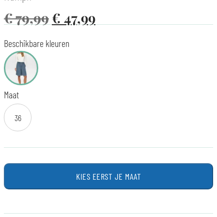
€
79,99
€
47,99
Beschikbare kleuren
Maat
36
KIES EERST JE MAAT