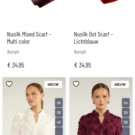
Nusilk Mixed Scarf –
Nusilk Dot Scarf –
Multi color
Lichtblauw
Numph
Numph
€
34,95
€
34,95
NIEUW
NIEUW
36
34
38
36
40
38
...
...