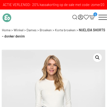
ACTIE VERLENGD: 20% kassakorting op de sale met code: zomer20
0
Home
>
Winkel
>
Dames
>
Broeken
>
Korte broeken
>
NUELIDA SHORTS
– donker denim