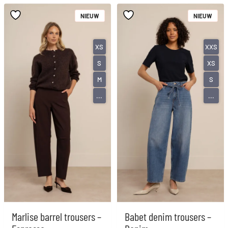
NIEUW
NIEUW
XS
XXS
S
XS
M
S
...
...
Marlise barrel trousers –
Babet denim trousers –