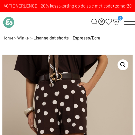
ACTIE VERLENGD: 20% kassakorting op de sale met code: zomer20
0
Home
>
Winkel
>
Lisanne dot shorts – Espresso/Ecru