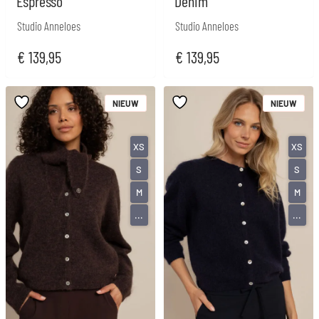
Espresso
Denim
Studio Anneloes
Studio Anneloes
€
139,95
€
139,95
NIEUW
NIEUW
XS
XS
S
S
M
M
...
...