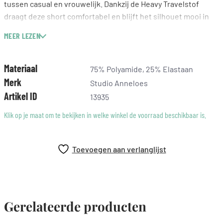
tussen casual en vrouwelijk. Dankzij de Heavy Travelstof
draagt deze short comfortabel en blijft het silhouet mooi in
vorm.
MEER LEZEN
Kleuren: Espresso, Ecru
Print: stippen
Materiaal
75% Polyamide, 25% Elastaan
Regular fit
Merk
Studio Anneloes
Elastische tailleband
Artikel ID
13935
Steekzakken
Siernaad
Klik op je maat om te bekijken in welke winkel de voorraad beschikbaar is.
Gemaakt van Heavy Travelstof (75% Polyamide, 25% Elastaan)
Binnenbeenlengte: 11 cm
Toevoegen aan verlanglijst
Deze bruine short met ecru kleurige stippen heeft een
stijlvolle en speelse uitstraling. Bruin geeft je look warmte en
diepte, terwijl de lichte stippenprint zorgt voor een fris
contrast. Daardoor krijgt het ontwerp een moderne
Gerelateerde producten
uitstraling die je makkelijk combineert met zowel rustige
basics als opvallende kleuren.