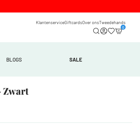
Klantenservice
Giftcards
Over ons
Tweedehands
0
BLOGS
SALE
– Zwart