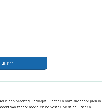
T JE MAAT
dal is een prachtig kledingstuk dat een onmiskenbare plek in
aakt van zachte modal en polyester, biedt de jurk een