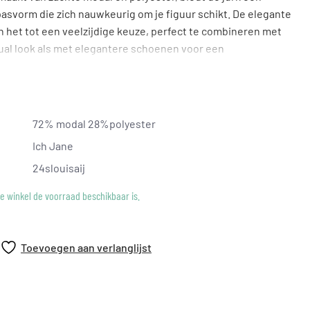
svorm die zich nauwkeurig om je figuur schikt. De elegante
n het tot een veelzijdige keuze, perfect te combineren met
ual look als met elegantere schoenen voor een
 trotse uiting van stijl die je persoonlijkheid versterkt.
72% modal 28%polyester
Ich Jane
24slouisaij
ke winkel de voorraad beschikbaar is.
Toevoegen aan verlanglijst