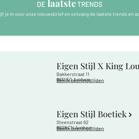
 laatste
DE
 TRENDS
ijf je in voor onze nieuwsbrief en ontvang de laatste trends en ac
Eigen Stijl X King Lo
Bakkerstraat 11
6811 EG Arnhem
Bekijk openingstijden
Eigen Stijl Boetiek
Steenstraat 62
6828 CN Arnhem
Bekijk openingstijden