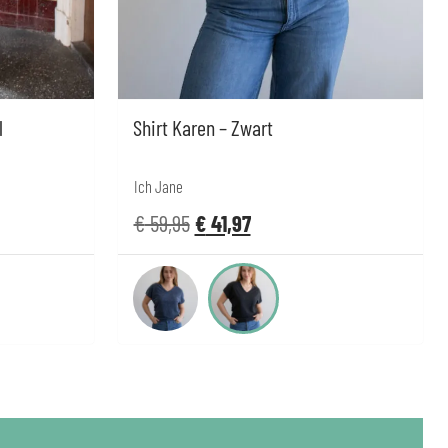
l
Shirt Karen – Zwart
Ich Jane
€
59,95
€
41,97