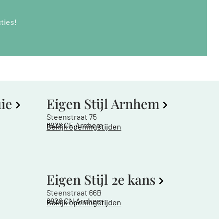
ties!
uie
Eigen Stijl Arnhem
Steenstraat 75
6828 CE Arnhem
Bekijk openingstijden
Eigen Stijl 2e kans
Steenstraat 66B
6828 CN Arnhem
Bekijk openingstijden