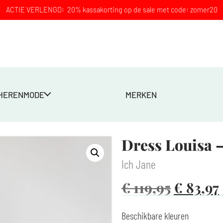
ACTIE VERLENGD: 20% kassakorting op de sale met code: zomer20
HERENMODE
MERKEN
Dress Louisa 
Ich Jane
€
119,95
€
83,97
Beschikbare kleuren