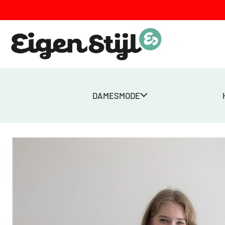
DAMESMODE
Home
>
Winkel
>
Dames
>
Jurken
>
Dress Louisa – Zwart