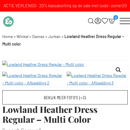
ACTIE VERLENGD: 20% kassakorting op de sale met code: zomer20
0
Home
>
Winkel
>
Dames
>
Jurken
>
Lowland Heather Dress Regular –
Multi color
BEKIJK MEER FOTO’S (+3)
Lowland Heather Dress
Regular – Multi Color