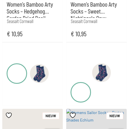
Women’s Bamboo Arty
Women’s Bamboo Arty
Socks – Hedgehog
Socks – Sweet
Garden Dried Basil
Nightingale Onyx
Seasalt Cornwall
Seasalt Cornwall
€
10,95
€
10,95
NIEUW
NIEUW