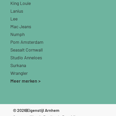
King Louie
Lanius
Lee
Mac Jeans
Numph
Pom Amsterdam
Seasalt Cornwall
Studio Anneloes
Surkana
Wrangler
Meer merken >
© 2026
|
Eigenstijl Arnhem