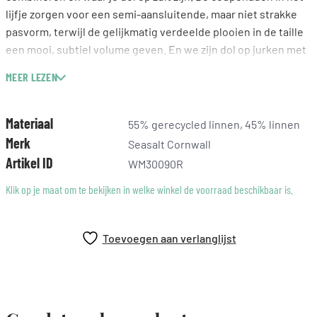
lijfje zorgen voor een semi-aansluitende, maar niet strakke
pasvorm, terwijl de gelijkmatig verdeelde plooien in de taille
een mooi, subtiel volume geven. En we zijn dol op jurken met
zakken…
MEER LEZEN
Materiaal: 55% gerecycled linnen, 45% linnen
Getailleerd
Materiaal
55% gerecycled linnen, 45% linnen
V-hals
Merk
Seasalt Cornwall
Zijzakken
Artikel ID
WM30090R
Klik op je maat om te bekijken in welke winkel de voorraad beschikbaar is.
Toevoegen aan verlanglijst