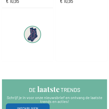
€
10,95
€
10,95
 laatste
DE
 TRENDS
Schrijf je in voor onze nieuwsbrief en ontvang de laatste
trends en acties!
INSCHRIJVEN