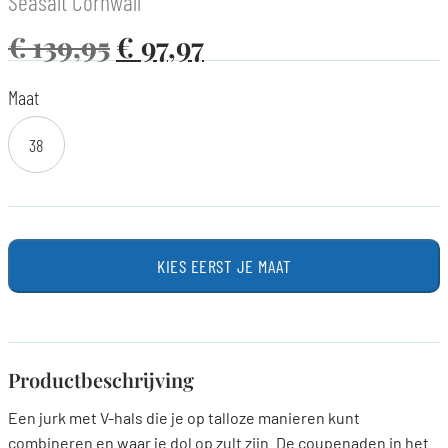
Seasalt Cornwall
€
139,95
€
97,97
Maat
38
KIES EERST JE MAAT
Productbeschrijving
Een jurk met V-hals die je op talloze manieren kunt
combineren en waar je dol op zult zijn. De coupenaden in het