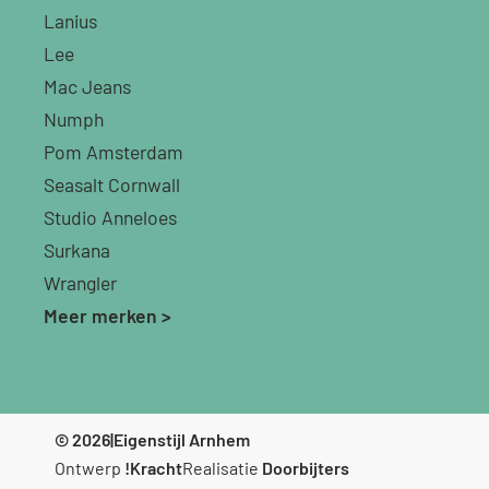
Lanius
Lee
Mac Jeans
Numph
Pom Amsterdam
Seasalt Cornwall
Studio Anneloes
Surkana
Wrangler
Meer merken >
© 2026
|
Eigenstijl Arnhem
Ontwerp
!Kracht
Realisatie
Doorbijters