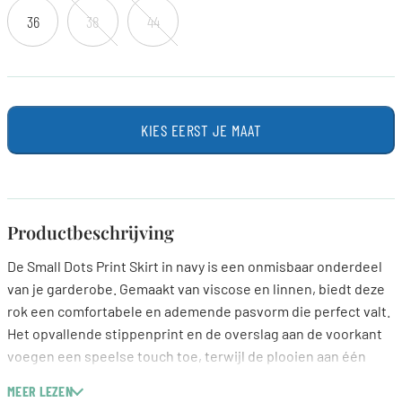
36
38
44
KIES EERST JE MAAT
Productbeschrijving
De Small Dots Print Skirt in navy is een onmisbaar onderdeel
van je garderobe. Gemaakt van viscose en linnen, biedt deze
rok een comfortabele en ademende pasvorm die perfect valt.
Het opvallende stippenprint en de overslag aan de voorkant
voegen een speelse touch toe, terwijl de plooien aan één
kant een subtiele elegantie uitstralen. Deze rok is moeiteloos
MEER LEZEN
te combineren met een basic top of een fijn gebreid shirt,