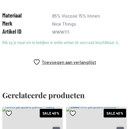
waardoor je altijd verzekerd bent van een stijlvolle uitstraling.
Nice Things zorgt ervoor dat jij er altijd op je best uitziet.
Materiaal
85% Viscose 15% linnen
Merk
Nice Things
Artikel ID
WWW111
Klik op je maat om te bekijken in welke winkel de voorraad beschikbaar is.
Toevoegen aan verlanglijst
Gerelateerde producten
SALE 40%
SALE 40%