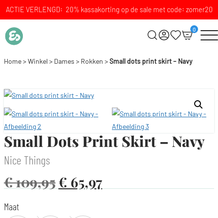
ACTIE VERLENGD: 20% kassakorting op de sale met code: zomer20
0
Home
>
Winkel
>
Dames
>
Rokken
>
Small dots print skirt – Navy
Small Dots Print Skirt – Navy
Nice Things
€
109,95
€
65,97
Maat