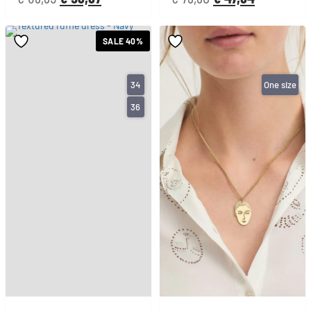
SALE 40%
34
One size
36