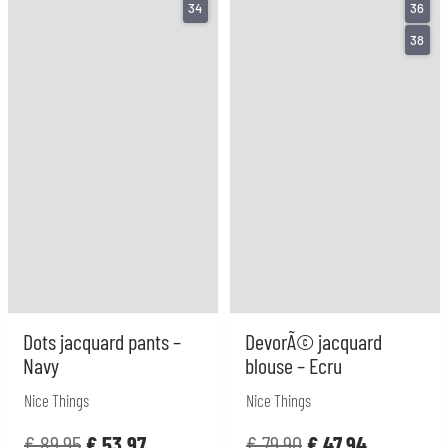
34
36
38
Dots jacquard pants –
DevorÃ© jacquard
Navy
blouse – Ecru
Nice Things
Nice Things
€
89,95
€
53,97
€
79,90
€
47,94