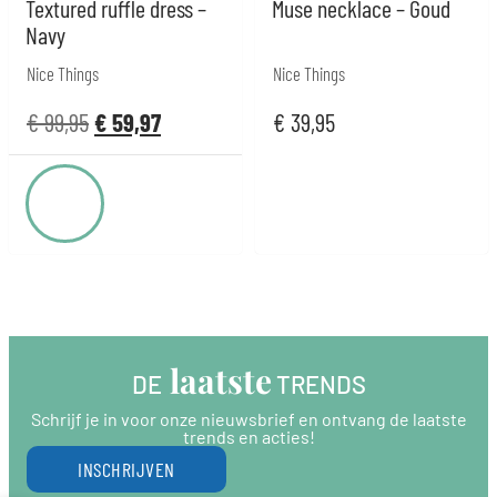
Textured ruffle dress –
Muse necklace – Goud
Navy
Nice Things
Nice Things
€
99,95
€
59,97
€
39,95
 laatste
DE
 TRENDS
Schrijf je in voor onze nieuwsbrief en ontvang de laatste
trends en acties!
INSCHRIJVEN