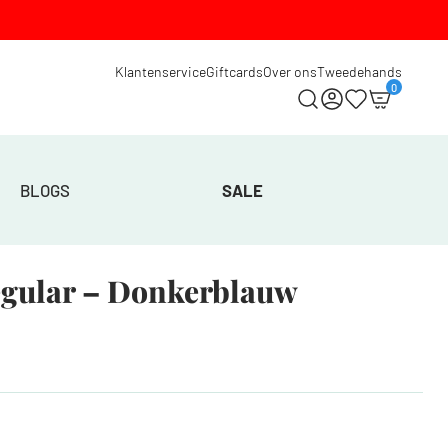
Klantenservice
Giftcards
Over ons
Tweedehands
0
BLOGS
SALE
Regular – Donkerblauw