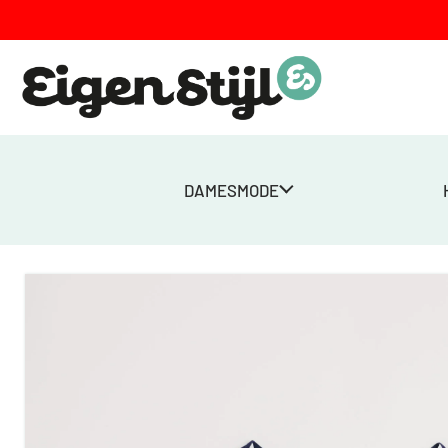
DAMESMODE
Home
>
Winkel
>
Dames
>
Tops
>
Sailor Shirt Regular – Donkerbl