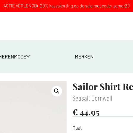
ACTIE VERLENGD: 20% kassakorting op de sale met code: zomer20
HERENMODE
MERKEN
auw
Sailor Shirt 
Seasalt Cornwall
€
44,95
Maat