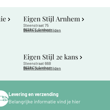
uie
Eigen Stijl Arnhem
Steenstraat 75
6828 CE Arnhem
Bekijk openingstijden
Eigen Stijl 2e kans
Steenstraat 66B
6828 CN Arnhem
Bekijk openingstijden
Levering en verzending
Belangrijke informatie vind je hier