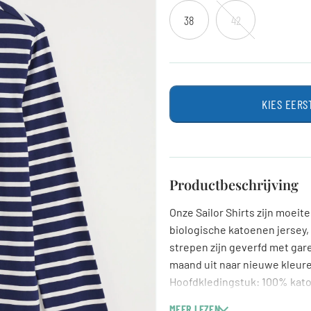
38
42
KIES EERS
Productbeschrijving
Onze Sailor Shirts zijn moei
biologische katoenen jersey
strepen zijn geverfd met gare
maand uit naar nieuwe kleure
Hoofdkledingstuk: 100% kato
Relaxte pasvorm
MEER LEZEN