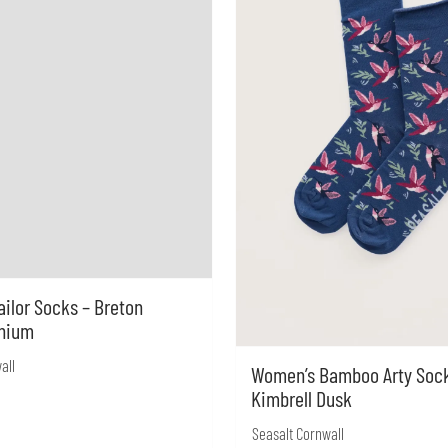
ilor Socks – Breton
hium
all
Women’s Bamboo Arty Sock
Kimbrell Dusk
Seasalt Cornwall