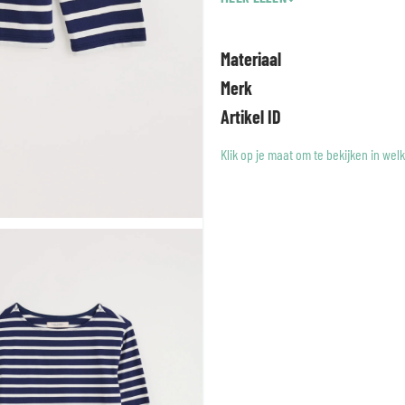
Boothals
Lange mouwen
Garengeverfde strepen
Materiaal
Gecertificeerd biologisch vol
Merk
Association Certification DK
Artikel ID
Klik op je maat om te bekijken in wel