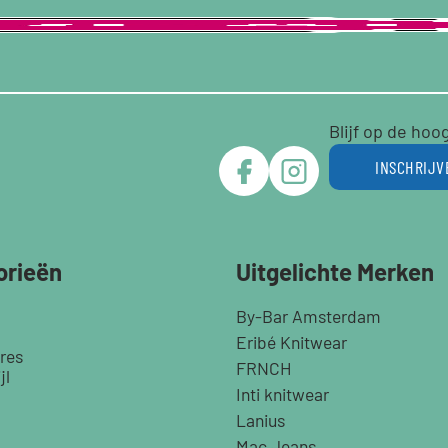
Blijf op de hoo
INSCHRIJV
orieën
Uitgelichte Merken
By-Bar Amsterdam
Eribé Knitwear
res
FRNCH
jl
Inti knitwear
Lanius
Mac Jeans