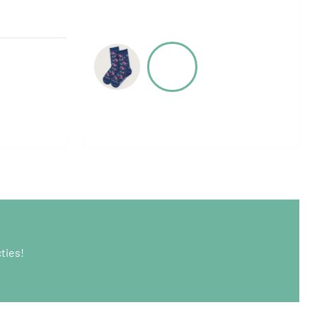
ties!