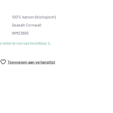
100% katoen (biologisch)
gens Global Organic Textile Standards (GOTS) door Soil
Seasalt Cornwall
16784
WM23693
ke winkel de voorraad beschikbaar is.
Toevoegen aan verlanglijst