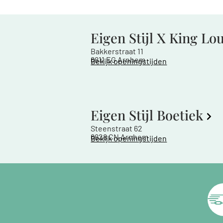
Eigen Stijl X King Lo
Bakkerstraat 11
6811 EG Arnhem
Bekijk openingstijden
Eigen Stijl Boetiek
Steenstraat 62
6828 CN Arnhem
Bekijk openingstijden