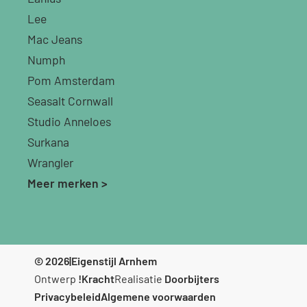
Lee
Mac Jeans
Numph
Pom Amsterdam
Seasalt Cornwall
Studio Anneloes
Surkana
Wrangler
Meer merken >
© 2026
|
Eigenstijl Arnhem
Ontwerp
!Kracht
Realisatie
Doorbijters
Privacybeleid
Algemene voorwaarden