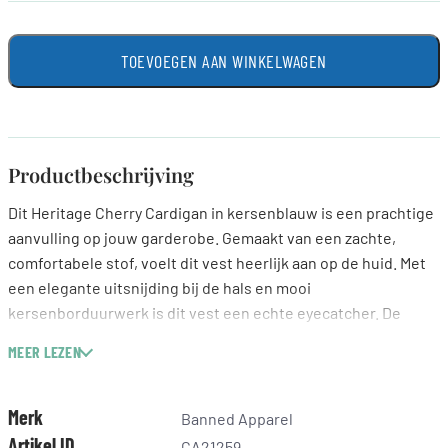
TOEVOEGEN AAN WINKELWAGEN
Productbeschrijving
Dit Heritage Cherry Cardigan in kersenblauw is een prachtige
aanvulling op jouw garderobe. Gemaakt van een zachte,
comfortabele stof, voelt dit vest heerlijk aan op de huid. Met
een elegante uitsnijding bij de hals en mooi
kersenborduurwerk is dit vest een echte eyecatcher. De
contrasterende houten knoopjes in vintage-stijl voegen een
MEER LEZEN
charmante touch toe, terwijl de comfortabele pasvorm zorgt
voor een flatterende look. Dit vest is ideaal om te combineren
met een eenvoudige blouse of een leuke top voor een
Merk
Banned Apparel
verfijnde uitstraling.
Artikel ID
CA21259