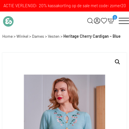
ACTIE VERLENGD: 20% kassakorting op de sale met code: zomer20
0
Home
>
Winkel
>
Dames
>
Vesten
>
Heritage Cherry Cardigan – Blue