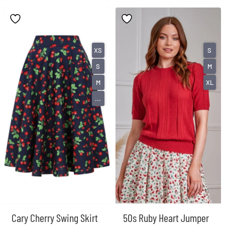
XS
S
S
M
M
XL
...
Cary Cherry Swing Skirt
50s Ruby Heart Jumper