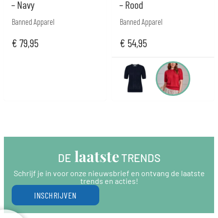
– Navy
– Rood
Banned Apparel
Banned Apparel
€
79,95
€
54,95
 laatste
DE
 TRENDS
Schrijf je in voor onze nieuwsbrief en ontvang de laatste
trends en acties!
INSCHRIJVEN