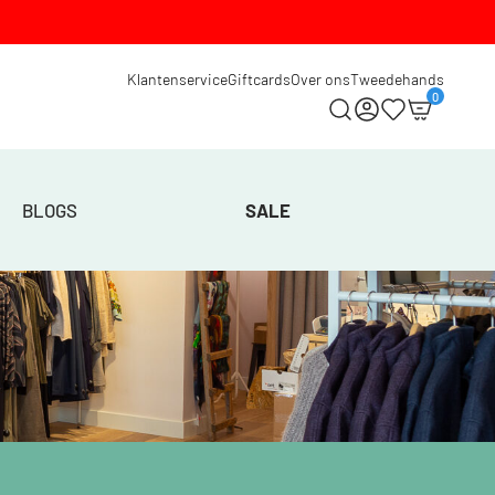
Klantenservice
Giftcards
Over ons
Tweedehands
0
BLOGS
SALE