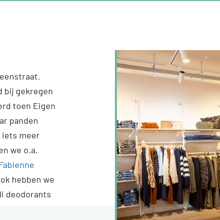
teenstraat.
d bij gekregen
erd toen Eigen
aar panden
r iets meer
en we o.a.
Fabienne
 Ook hebben we
li deodorants