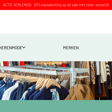
ACTIE VERLENGD: 20% kassakorting op de sale met code: zomer20
HERENMODE
MERKEN