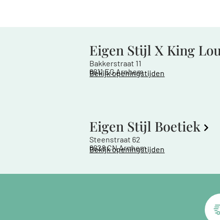
Eigen Stijl X King Lo
Bakkerstraat 11
6811 EG Arnhem
Bekijk openingstijden
Eigen Stijl Boetiek
Steenstraat 62
6828 CN Arnhem
Bekijk openingstijden