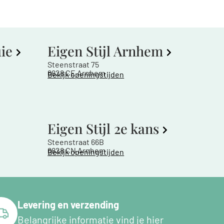
uie
Eigen Stijl Arnhem
Steenstraat 75
6828 CE Arnhem
Bekijk openingstijden
Eigen Stijl 2e kans
Steenstraat 66B
6828 CN Arnhem
Bekijk openingstijden
Levering en verzending
Belangrijke informatie vind je hier