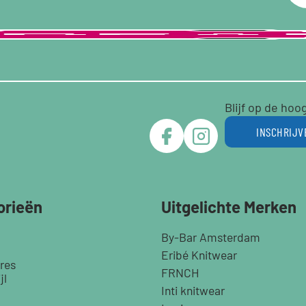
Blijf op de hoo
INSCHRIJV
orieën
Uitgelichte Merken
By-Bar Amsterdam
Eribé Knitwear
res
FRNCH
jl
Inti knitwear