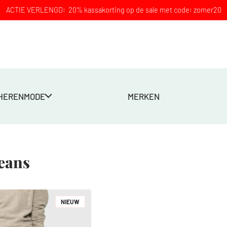
ACTIE VERLENGD: 20% kassakorting op de sale met code: zomer20
HERENMODE
MERKEN
eans
NIEUW