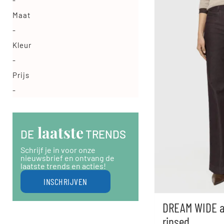
-
Maat
-
Kleur
-
Prijs
-
 laatste
DE
 TRENDS
Schrijf je in voor onze
nieuwsbrief en ontvang de
laatste trends en acties!
INSCHRIJVEN
DREAM WIDE a
rinsed