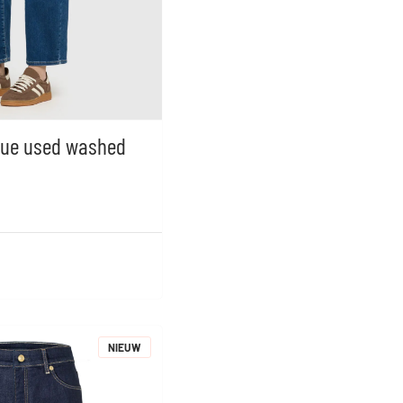
lue used washed
NIEUW