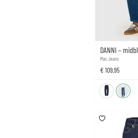
DANNI – midb
Mac Jeans
€
109,95