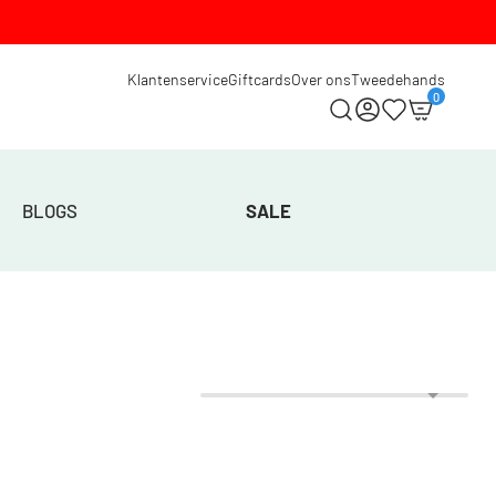
Klantenservice
Giftcards
Over ons
Tweedehands
0
BLOGS
SALE