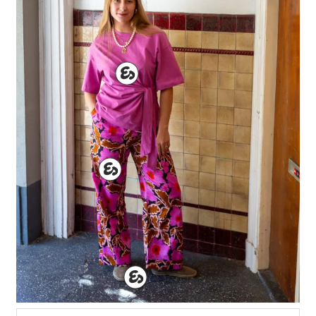
€
65
€
39
€
89,95
€
53,97
€
109,95
€
76,97