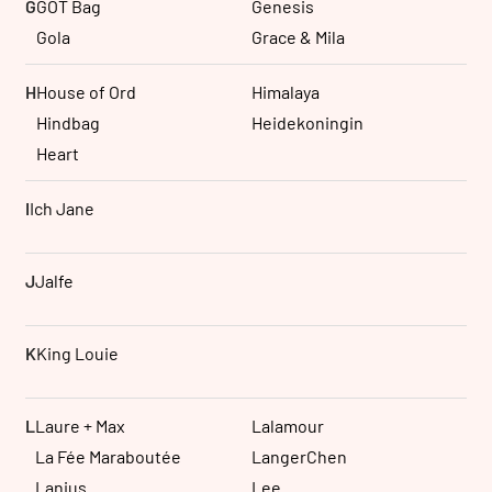
G
GOT Bag
Genesis
Gola
Grace & Mila
H
House of Ord
Himalaya
Hindbag
Heidekoningin
Heart
I
Ich Jane
J
Jalfe
K
King Louie
L
Laure + Max
Lalamour
La Fée Maraboutée
LangerChen
Lanius
Lee