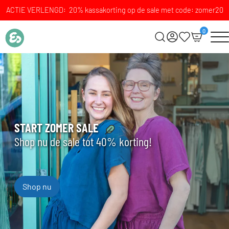
ACTIE VERLENGD: 20% kassakorting op de sale met code: zomer20
0
START ZOMER SALE
Shop nu de sale tot 40% korting!
Shop nu