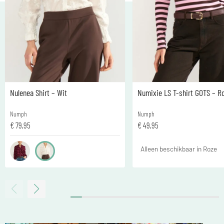
Nulenea Shirt – Wit
Numixie LS T-shirt GOTS – R
Numph
Numph
€
79,95
€
49,95
Alleen beschikbaar in Roze