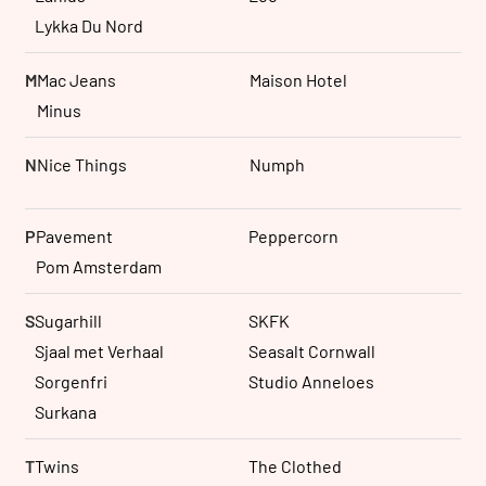
Lykka Du Nord
M
Mac Jeans
Maison Hotel
Minus
N
Nice Things
Numph
P
Pavement
Peppercorn
Pom Amsterdam
S
Sugarhill
SKFK
Sjaal met Verhaal
Seasalt Cornwall
Sorgenfri
Studio Anneloes
Surkana
T
Twins
The Clothed