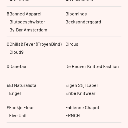
B
Banned Apparel
Bloomings
Blutsgeschwister
Becksondergaard
By-Bar Amsterdam
C
Chills&Fever (FroyenDind)
Circus
Cloud9
D
Danefae
De Reuver Knitted Fashion
E
El Naturalista
Eigen Stijl Label
Engel
Eribé Knitwear
F
Foekje Fleur
Fabienne Chapot
Five Unit
FRNCH