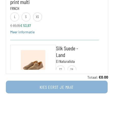
print multi
FRNCH
L
S
XS
€
89,95
€
53,97
Meer informatie
Silk Suede -
Land
El Naturalista
37
38
Totaal:
€
0.00
€
109,95
€
76,97
Meer informatie
KIES EERST JE MAAT