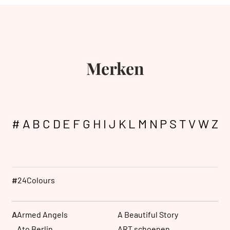
Merken
#
A
B
C
D
E
F
G
H
I
J
K
L
M
N
P
S
T
V
W
Z
#
24Colours
A
Armed Angels
A Beautiful Story
Ato Berlin
ART schoenen