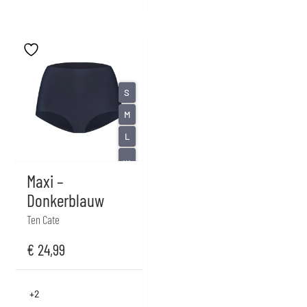
S
M
L
...
Maxi –
Donkerblauw
Ten Cate
€
24,99
+2