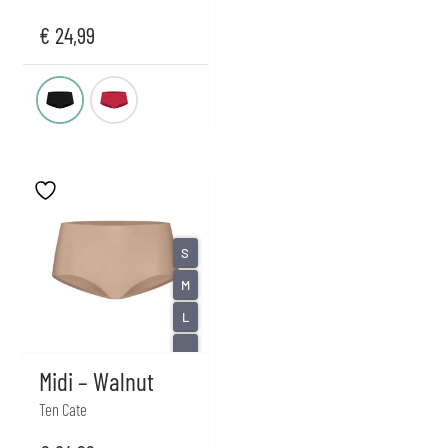
€
24,99
S
M
L
...
Midi – Walnut
Ten Cate