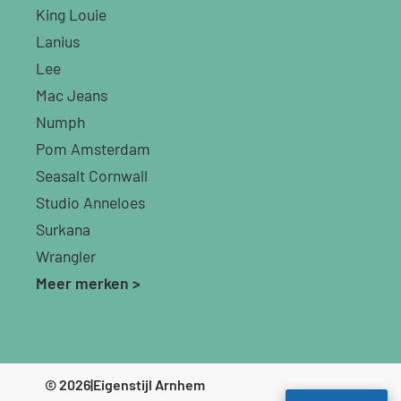
King Louie
Lanius
Lee
Mac Jeans
Numph
Pom Amsterdam
Seasalt Cornwall
Studio Anneloes
Surkana
Wrangler
Meer merken >
© 2026
|
Eigenstijl Arnhem