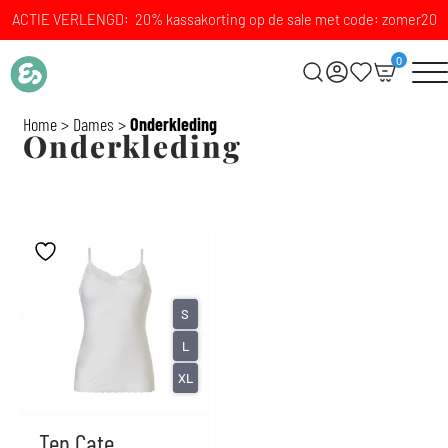
ACTIE VERLENGD: 20% kassakorting op de sale met code: zomer20
0
Home
>
Dames
>
Onderkleding
Onderkleding
S
L
XL
Ten Cate