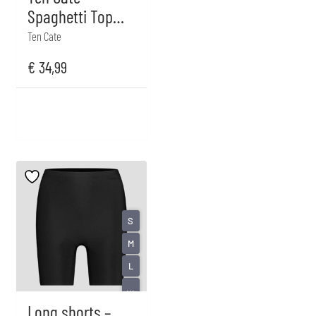
Spaghetti Top
Lace – Off white
Ten Cate
€
34,99
S
M
L
...
Long shorts –