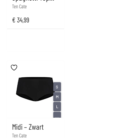
Lace – Zwart
Ten Cate
€
34,99
S
M
L
...
Midi – Zwart
Ten Cate