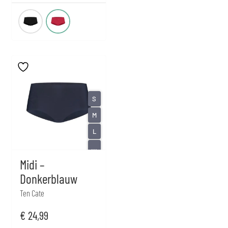
S
M
L
...
Midi –
Donkerblauw
Ten Cate
€
24,99