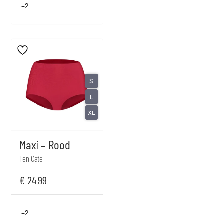
+2
S
L
XL
Maxi – Rood
Ten Cate
€
24,99
+2