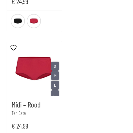
€
24,99
S
M
L
...
Midi – Rood
Ten Cate
€
24,99