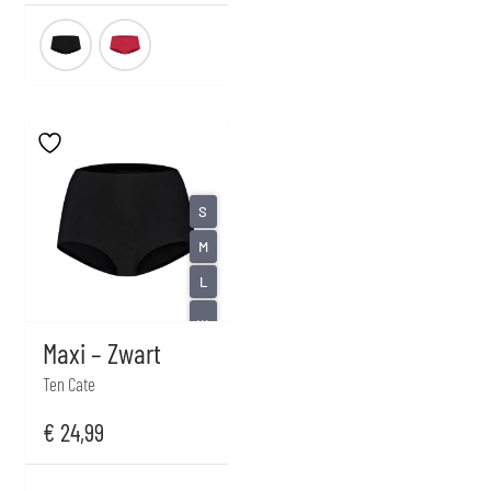
S
M
L
...
Maxi – Zwart
Ten Cate
€
24,99