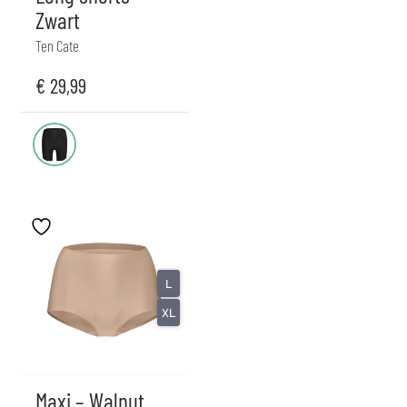
Zwart
Ten Cate
€
29,99
L
XL
Maxi – Walnut