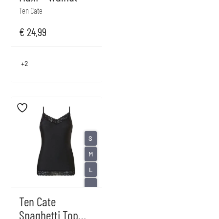
Ten Cate
€
24,99
+2
S
M
L
...
Ten Cate
Spaghetti Top