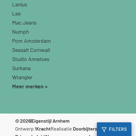
Lanius
Lee
Mac Jeans
Numph
Pom Amsterdam
Seasalt Cornwall
Studio Anneloes
Surkana
Wrangler
Meer merken >
© 2026
|
Eigenstijl Arnhem
Ontwerp
!Kracht
Realisatie
Doorbijters
FILTERS