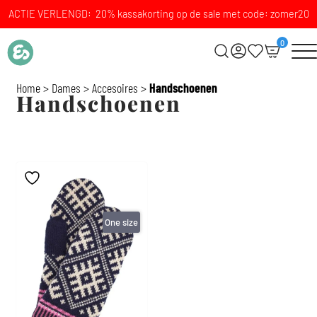
ACTIE VERLENGD: 20% kassakorting op de sale met code: zomer20
0
Home
>
Dames
>
Accesoires
>
Handschoenen
Handschoenen
One size