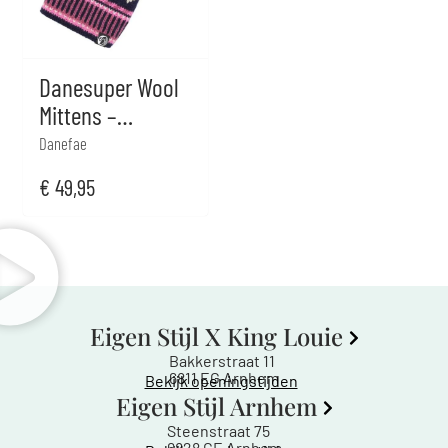
Danesuper Wool
Mittens –
Donkerblauw
Danefae
€
49,95
Eigen Stijl X King Louie
Bakkerstraat 11
6811 EG Arnhem
Bekijk openingstijden
Eigen Stijl Arnhem
Steenstraat 75
6828 CE Arnhem