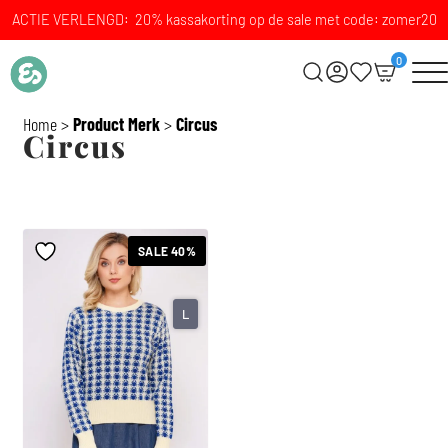
ACTIE VERLENGD: 20% kassakorting op de sale met code: zomer20
0
Home
>
Product Merk
>
Circus
Circus
SALE 40%
L