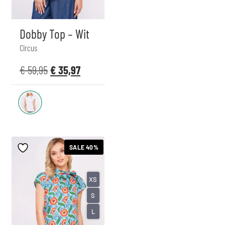
Dobby Top – Wit
Circus
€
59,95
€
35,97
SALE 40%
XS
S
L