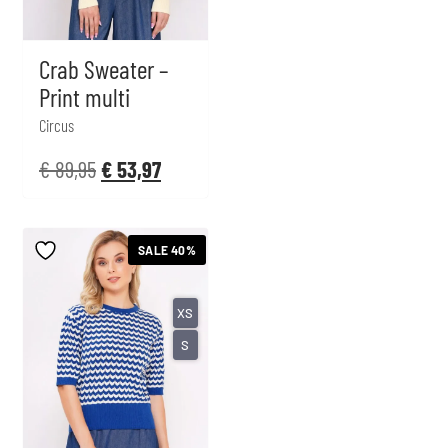
Crab Sweater –
Print multi
Circus
€
89,95
€
53,97
SALE 40%
XS
S