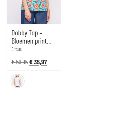
Dobby Top –
Bloemen print
multi
Circus
€
59,95
€
35,97