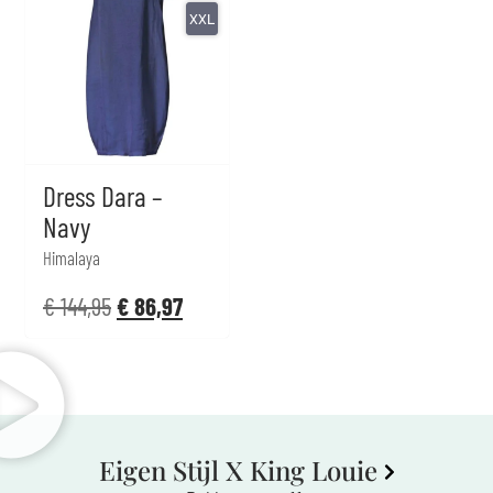
XXL
Dress Dara –
Navy
Himalaya
€
144,95
€
86,97
Eigen Stijl X King Louie