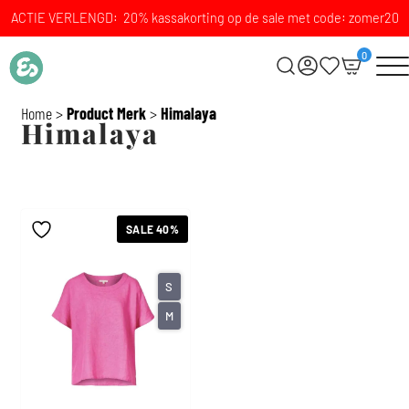
ACTIE VERLENGD: 20% kassakorting op de sale met code: zomer20
0
Home
>
Product Merk
>
Himalaya
Himalaya
SALE 40%
S
M