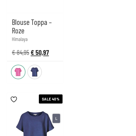
Blouse Toppa –
Roze
Himalaya
€
84,95
€
50,97
SALE 40%
L