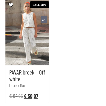
SALE 40%
34
PAVAR broek – Off
white
Laure + Max
€
84,95
€
50,97