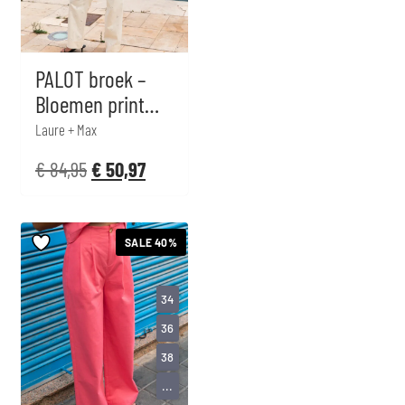
PALOT broek –
Bloemen print
multi
Laure + Max
€
84,95
€
50,97
SALE 40%
34
36
38
...