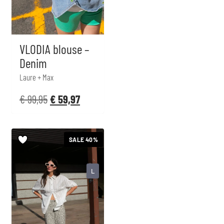
VLODIA blouse –
Denim
Laure + Max
€
99,95
€
59,97
SALE 40%
L