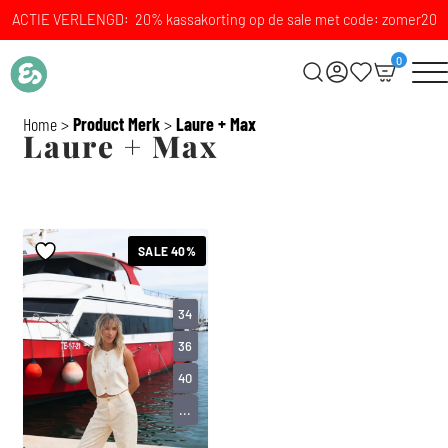
ACTIE VERLENGD: 20% kassakorting op de sale met code: zomer20
0
Home
>
Product Merk
>
Laure + Max
Laure + Max
SALE 40%
34
36
40
...