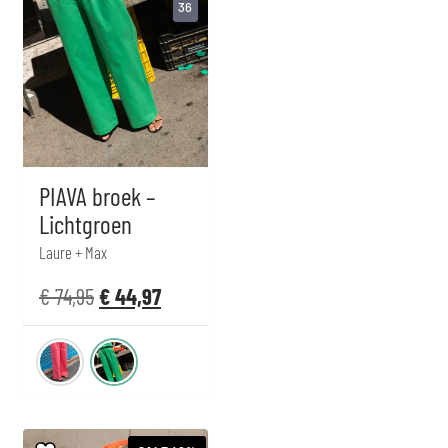
36
PIAVA broek –
Lichtgroen
Laure + Max
€
74,95
€
44,97