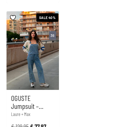
SALE 40%
36
OGUSTE
Jumpsuit –
Denim
Laure + Max
€
129,95
€
77,97