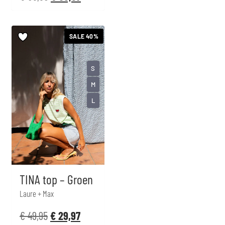
SALE 40%
S
M
L
TINA top – Groen
Laure + Max
€
49,95
€
29,97