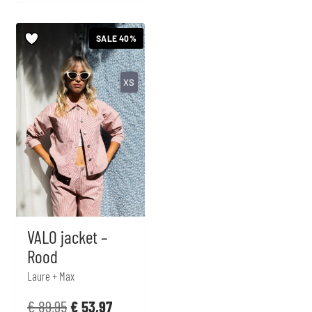
SALE 40%
XS
VALO jacket –
Rood
Laure + Max
€
89,95
€
53,97