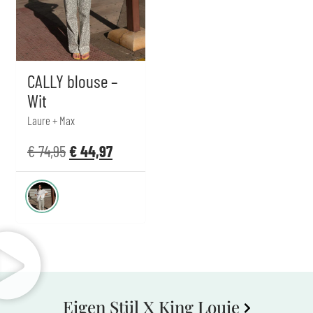
CALLY blouse –
Wit
Laure + Max
€
74,95
€
44,97
Eigen Stijl X King Louie