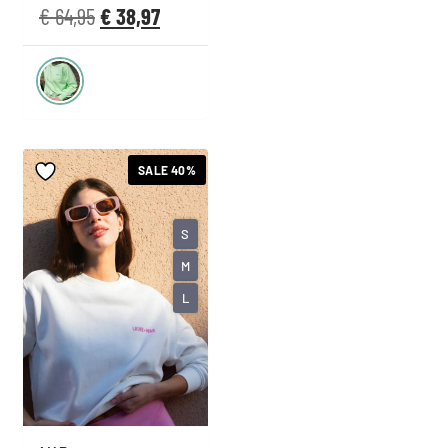
€
64,95
€
38,97
SALE 40%
S
M
L