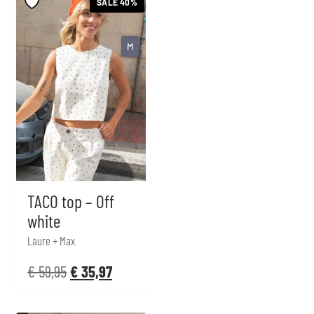
SALE 40%
M
TACO top – Off
white
Laure + Max
€
59,95
€
35,97