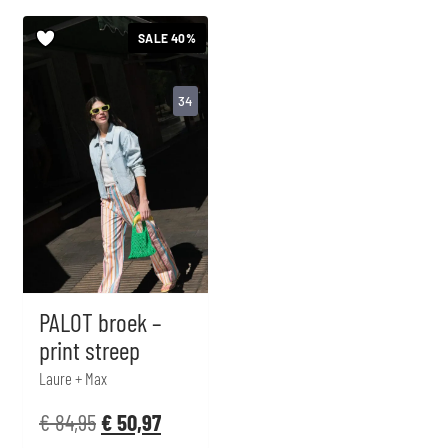
SALE 40%
34
PALOT broek –
print streep
Laure + Max
€
84,95
€
50,97