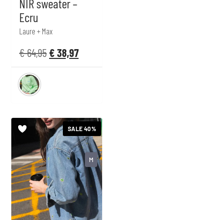
NIR sweater –
Ecru
Laure + Max
€
64,95
€
38,97
SALE 40%
M