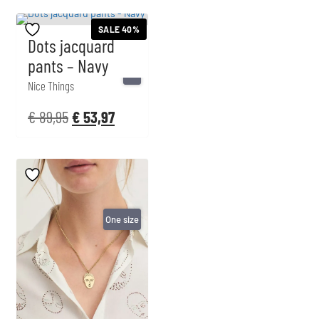
SALE 40%
Dots jacquard
pants – Navy
34
Nice Things
€
89,95
€
53,97
One size