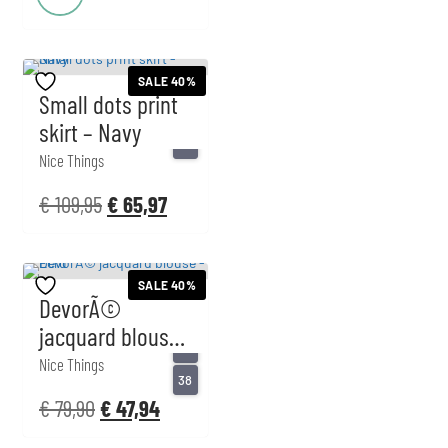
SALE 40%
Small dots print
skirt – Navy
36
Nice Things
€
109,95
€
65,97
SALE 40%
DevorÃ©
jacquard blouse
36
– Ecru
Nice Things
38
€
79,90
€
47,94