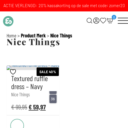
ACTIE VERLENGD: 20% kassakorting op de sale met code: zomer20
0
Home
>
Product Merk
>
Nice Things
Nice Things
SALE 40%
Textured ruffle
dress – Navy
34
Nice Things
36
€
99,95
€
59,97