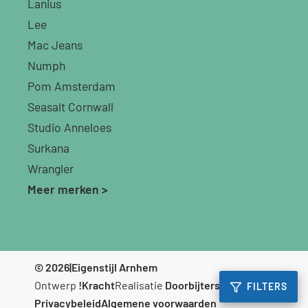
Lanius
Lee
Mac Jeans
Numph
Pom Amsterdam
Seasalt Cornwall
Studio Anneloes
Surkana
Wrangler
Meer merken >
© 2026
|
Eigenstijl Arnhem
Ontwerp
!Kracht
Realisatie
Doorbijters
FILTERS
Privacybeleid
Algemene voorwaarden