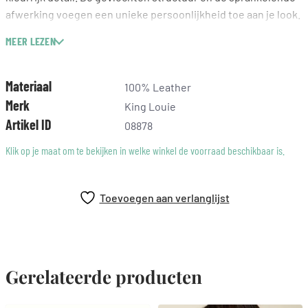
afwerking voegen een unieke persoonlijkheid toe aan je look.
Combineer hem met een flowy jurk of een casual jeans voor
MEER LEZEN
een opvallend effect. Deze riem is niet alleen een functioneel
accessoire, maar ook een statement piece dat jouw stijl
versterkt.
Materiaal
100% Leather
Merk
King Louie
Artikel ID
08878
Klik op je maat om te bekijken in welke winkel de voorraad beschikbaar is.
Toevoegen aan verlanglijst
Gerelateerde producten