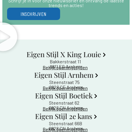
Schrijf je in voor onze nieuwsbrief en ontvang de laatste
trends en acties!
INSCHRIJVEN
Eigen Stijl X King Louie
Bakkerstraat 11
6811 EG Arnhem
Bekijk openingstijden
Eigen Stijl Arnhem
Steenstraat 75
6828 CE Arnhem
Bekijk openingstijden
Eigen Stijl Boetiek
Steenstraat 62
6828 CN Arnhem
Bekijk openingstijden
Eigen Stijl 2e kans
Steenstraat 66B
6828 CN Arnhem
Bekijk openingstijden