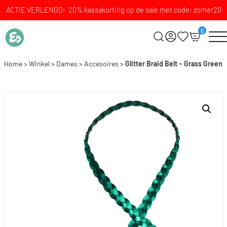
ACTIE VERLENGD: 20% kassakorting op de sale met code: zomer20
0
Home
>
Winkel
>
Dames
>
Accesoires
>
Glitter Braid Belt – Grass Green