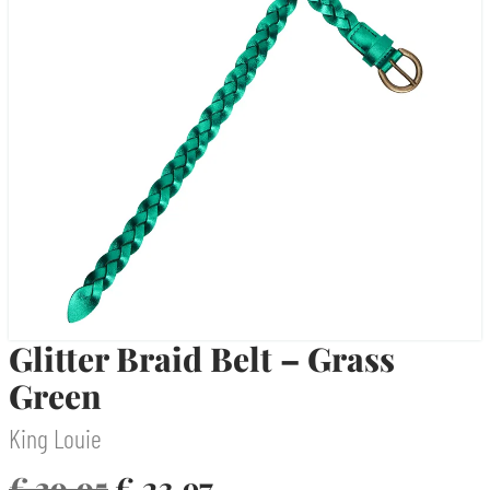
Glitter Braid Belt – Grass
Green
King Louie
€
39,95
€
23,97