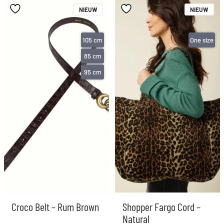
NIEUW
NIEUW
105 cm
One size
85 cm
95 cm
Croco Belt – Rum Brown
Shopper Fargo Cord –
Natural