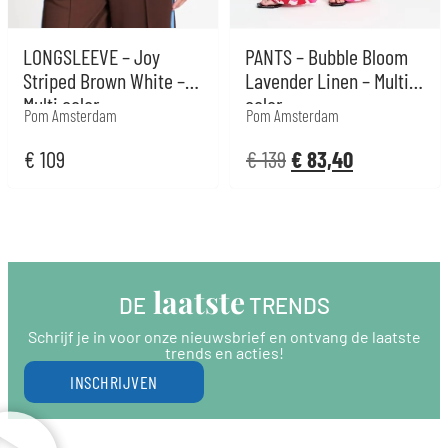
LONGSLEEVE – Joy
PANTS – Bubble Bloom
Striped Brown White –
Lavender Linen – Multi
Multi color
color
Pom Amsterdam
Pom Amsterdam
€
109
€
139
€
83,40
 laatste
DE
 TRENDS
Schrijf je in voor onze nieuwsbrief en ontvang de laatste
trends en acties!
INSCHRIJVEN