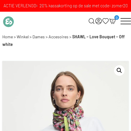
ACTIE VERLENGD: 20% kassakorting op de sale met code: zomer20
0
Home
>
Winkel
>
Dames
>
Accesoires
>
SHAWL – Love Bouquet – Off
white