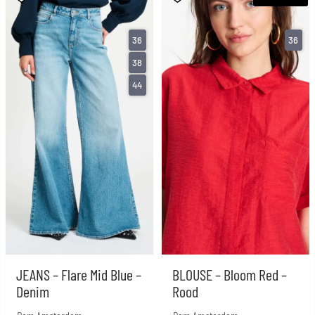
36
36
38
44
JEANS – Flare Mid Blue –
BLOUSE – Bloom Red –
Denim
Rood