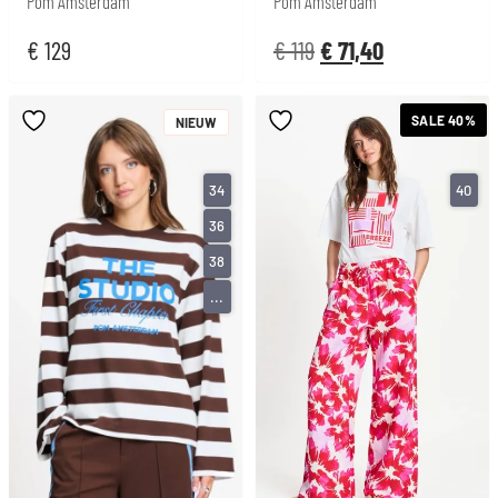
Pom Amsterdam
Pom Amsterdam
€
129
€
119
€
71,40
SALE 40%
NIEUW
34
40
36
38
...