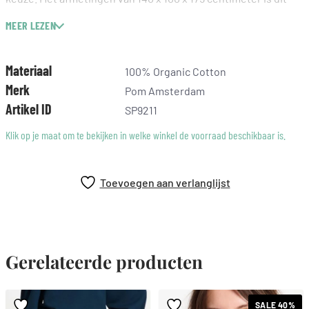
een stijlvolle en milieubewuste toevoeging aan je garderobe.
MEER LEZEN
Pom Amsterdam staat bekend om zijn unieke ontwerpen en
aandacht voor duurzaamheid.
Materiaal
100% Organic Cotton
Merk
Pom Amsterdam
Artikel ID
SP9211
Klik op je maat om te bekijken in welke winkel de voorraad beschikbaar is.
Toevoegen aan verlanglijst
Gerelateerde producten
SALE 40%