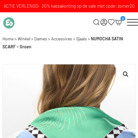
ACTIE VERLENGD: 20% kassakorting op de sale met code: zomer20
0
Home
>
Winkel
>
Dames
>
Accesoires
>
Sjaals
>
NUMOCHA SATIN
SCARF – Groen