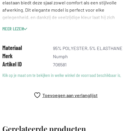
elastaan biedt deze sjaal zowel comfort als een stijlvolle
afwerking. Dit elegante model is perfect voor elke
gelegenheid, en dankzij de veelzijdige kleur laat hij zich
makkelijk combineren met verschillende outfits. Of je hem nu
MEER LEZEN
draagt voor extra warmte of als fashion statement om je hals,
deze sjaal voegt altijd iets bijzonders toe aan jouw stijl.
Materiaal
95% POLYESTER, 5% ELASTHANE
Merk
Numph
Artikel ID
706581
Klik op je maat om te bekijken in welke winkel de voorraad beschikbaar is.
Toevoegen aan verlanglijst
Gerelateerde producten