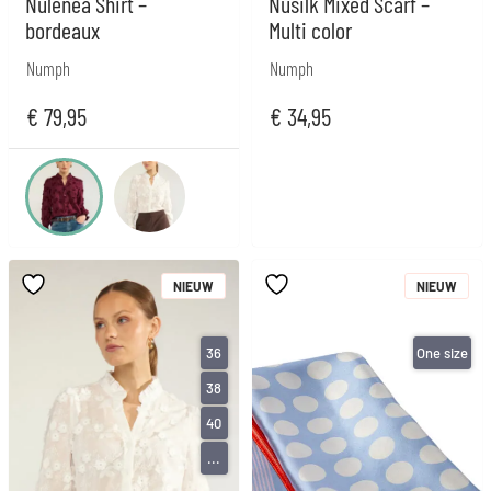
Nulenea Shirt –
Nusilk Mixed Scarf –
bordeaux
Multi color
Numph
Numph
€
79,95
€
34,95
NIEUW
NIEUW
36
One size
38
40
...