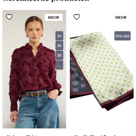
NIEUW
NIEUW
34
One size
36
38
...