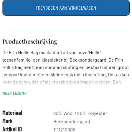
TOEVOEGEN AAN WINKELWAGEN
Productbeschrijving
De Frin Hollis Bag maakt deel uit van onze ‘Hollis’
tassenfamilie, een klassieker bij Becksöndergaard. De Frin
Hollis Bag heeft een metalen sluiting en bestaat uit een groot
compartiment met een kleiner vak met ritssluiting. De tas kan
over de schouder of als crossbody gedragen worden. Een
echte winnaar in de garderobe.
MEER LEZEN
Verstelbare band
26×16 cm
Materiaal
80% Wool / 20% Polyester
Merk
Becksondergaard
Artikel ID
1111210005