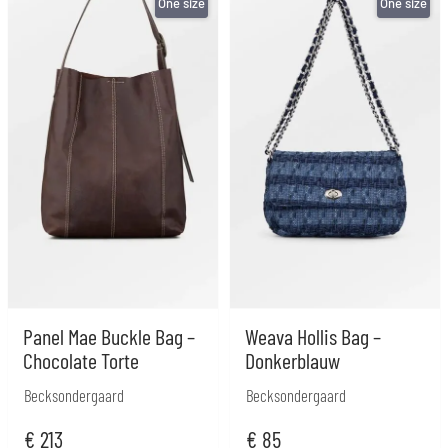
One size
One size
Panel Mae Buckle Bag –
Weava Hollis Bag –
Chocolate Torte
Donkerblauw
Becksondergaard
Becksondergaard
€
213
€
85