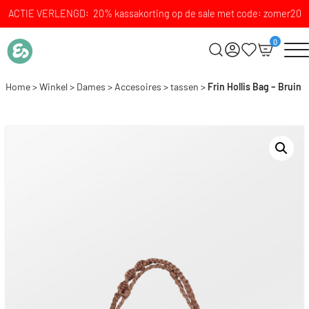
ACTIE VERLENGD: 20% kassakorting op de sale met code: zomer20
0
Home
>
Winkel
>
Dames
>
Accesoires
>
tassen
>
Frin Hollis Bag – Bruin