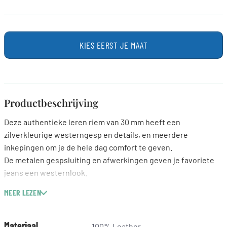
KIES EERST JE MAAT
Productbeschrijving
Deze authentieke leren riem van 30 mm heeft een
zilverkleurige westerngesp en details, en meerdere
inkepingen om je de hele dag comfort te geven.
De metalen gespsluiting en afwerkingen geven je favoriete
jeans een westernlook.
MEER LEZEN
30 mm breed en ontworpen met meerdere inkepingen voor
alle vormen en maten.
Materiaal
100% Leather