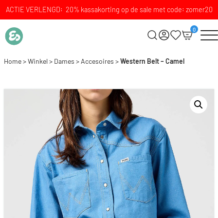
ACTIE VERLENGD: 20% kassakorting op de sale met code: zomer20
0
Home
>
Winkel
>
Dames
>
Accesoires
>
Western Belt – Camel