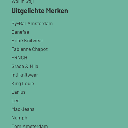
Wol in Stijl
Uitgelichte Merken
By-Bar Amsterdam
Danefae
Eribé Knitwear
Fabienne Chapot
FRNCH
Grace & Mila
Inti knitwear
King Louie
Lanius
Lee
Mac Jeans
Numph
Pom Amsterdam