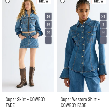
NIEUW
NIEUW
26
XS
28
S
30
M
...
...
Super Skirt – COWBOY
Super Western Shirt –
FADE
COWBOY FADE