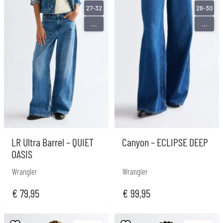
27-32
26-30
...
...
LR Ultra Barrel – QUIET
Canyon – ECLIPSE DEEP
OASIS
Wrangler
Wrangler
€
79,95
€
99,95