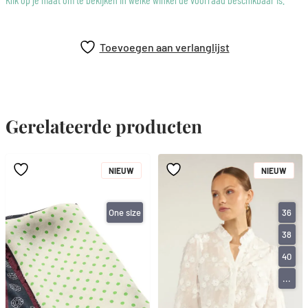
Toevoegen aan verlanglijst
Gerelateerde producten
NIEUW
NIEUW
One size
36
38
40
...