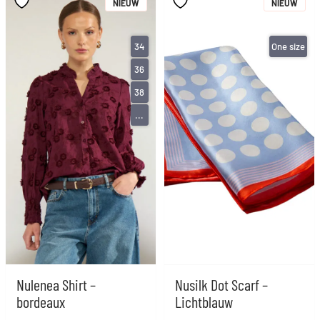
NIEUW
NIEUW
34
One size
36
38
...
Nulenea Shirt –
Nusilk Dot Scarf –
bordeaux
Lichtblauw