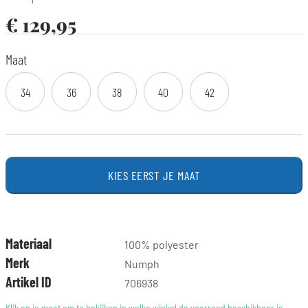
€
129,95
Maat
34
36
38
40
42
KIES EERST JE MAAT
Materiaal
100% polyester
Merk
Numph
Artikel ID
706938
Klik op je maat om te bekijken in welke winkel de voorraad beschikbaar is.