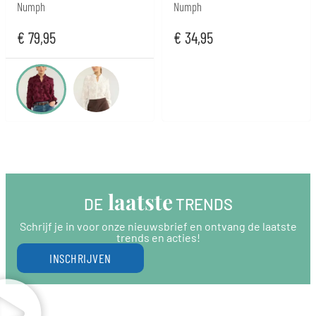
Numph
Numph
€
79,95
€
34,95
 laatste
DE
 TRENDS
Schrijf je in voor onze nieuwsbrief en ontvang de laatste
trends en acties!
INSCHRIJVEN