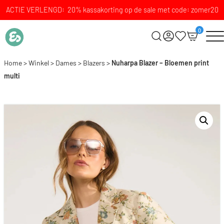
ACTIE VERLENGD: 20% kassakorting op de sale met code: zomer20
0
Home
>
Winkel
>
Dames
>
Blazers
>
Nuharpa Blazer – Bloemen print
multi