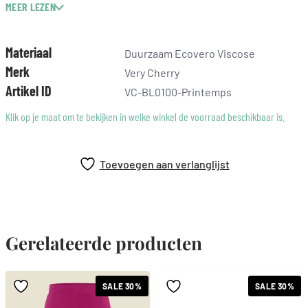
MEER LEZEN
Rond kraagje
Materiaal
Duurzaam Ecovero Viscose
– Knoopjes aan de voorzijde
Merk
Very Cherry
– Korte mouw met manchet
Artikel ID
VC-BL0100-Printemps
– Fairtrade geproduceerd in Europa
Klik op je maat om te bekijken in welke winkel de voorraad beschikbaar is.
– 100% duurzaam EcoVero viscose
Toevoegen aan verlanglijst
– Non-stretch
– Lengte bij maat M: 61cm
Gerelateerde producten
SALE 30%
SALE 30%