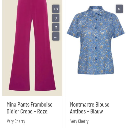
XS
S
S
M
...
Mina Pants Framboise
Montmartre Blouse
Didier Crepe – Roze
Antibes – Blauw
Very Cherry
Very Cherry