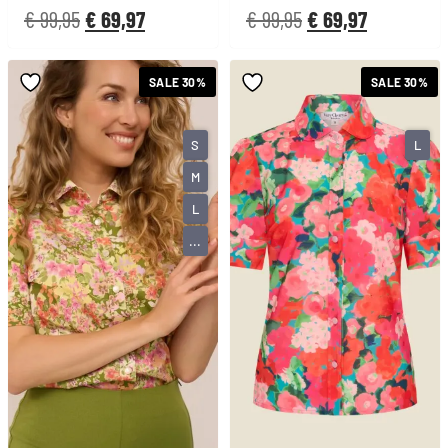
€
99,95
€
69,97
€
99,95
€
69,97
SALE 30%
SALE 30%
S
L
M
L
...