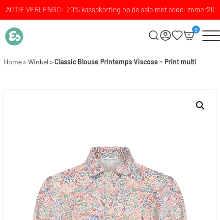
ACTIE VERLENGD: 20% kassakorting op de sale met code: zomer20
0
Home
>
Winkel
>
Classic Blouse Printemps Viscose – Print multi