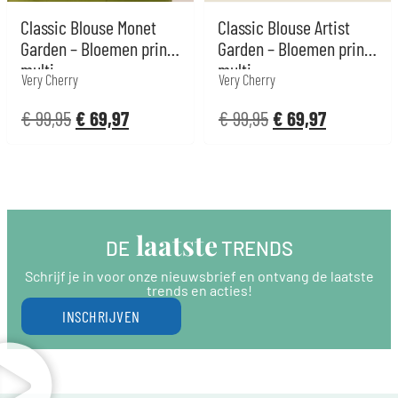
Classic Blouse Monet
Classic Blouse Artist
Garden – Bloemen print
Garden – Bloemen print
multi
multi
Very Cherry
Very Cherry
€
99,95
€
69,97
€
99,95
€
69,97
 laatste
DE
 TRENDS
Schrijf je in voor onze nieuwsbrief en ontvang de laatste
trends en acties!
INSCHRIJVEN