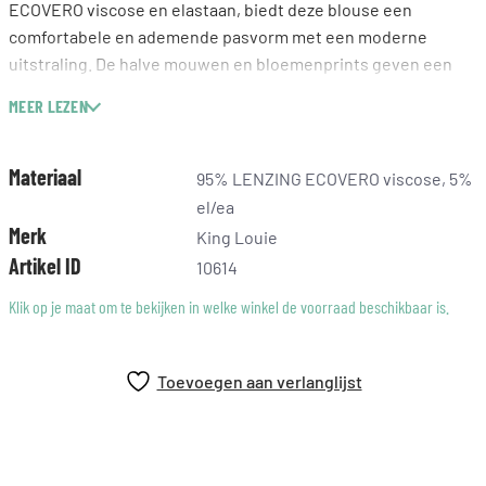
ECOVERO viscose en elastaan, biedt deze blouse een
comfortabele en ademende pasvorm met een moderne
uitstraling. De halve mouwen en bloemenprints geven een
frisse toets, terwijl de knoopsluiting zorgt voor een
MEER LEZEN
vrouwelijk accent. Draag deze blouse met een stijlvolle
pantalon of een fijne rok voor een complete look die sfeer en
persoonlijkheid uitstraalt.
Materiaal
95% LENZING ECOVERO viscose, 5%
el/ea
Merk
King Louie
Artikel ID
10614
Klik op je maat om te bekijken in welke winkel de voorraad beschikbaar is.
Toevoegen aan verlanglijst