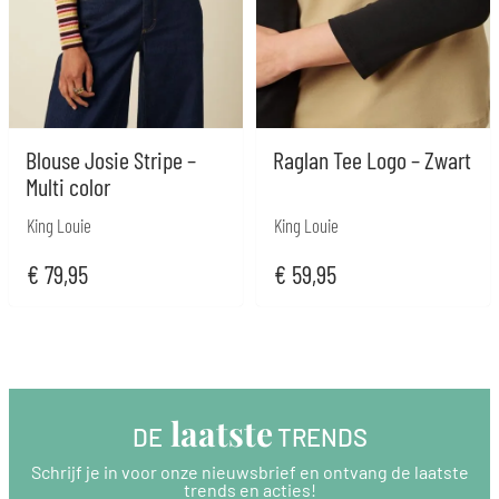
Blouse Josie Stripe –
Raglan Tee Logo – Zwart
Multi color
King Louie
King Louie
€
79,95
€
59,95
 laatste
DE
 TRENDS
Schrijf je in voor onze nieuwsbrief en ontvang de laatste
trends en acties!