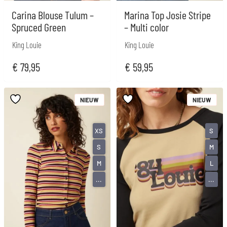
Carina Blouse Tulum –
Marina Top Josie Stripe
Spruced Green
– Multi color
King Louie
King Louie
€
79,95
€
59,95
NIEUW
NIEUW
XS
S
S
M
M
L
...
...