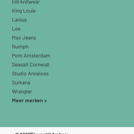
Inti knitwear
King Louie
Lanius
Lee
Mac Jeans
Numph
Pom Amsterdam
Seasalt Cornwall
Studio Anneloes
Surkana
Wrangler
Meer merken >