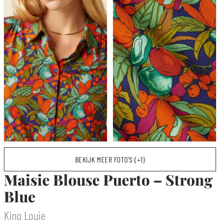
BEKIJK MEER FOTO’S (+1)
Maisie Blouse Puerto – Strong
Blue
King Louie