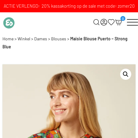
ACTIE VERLENGD: 20% kassakorting op de sale met code: zomer20
0
Home
>
Winkel
>
Dames
>
Blouses
>
Maisie Blouse Puerto – Strong
Blue