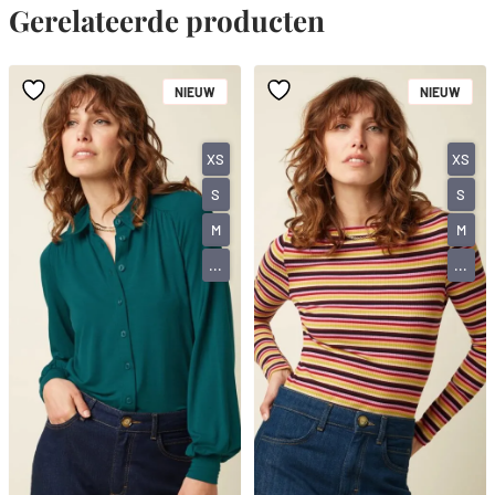
Gerelateerde producten
NIEUW
NIEUW
XS
XS
S
S
M
M
...
...