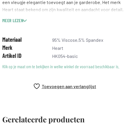
een vleugje elegantie toevoegt aan je garderobe. Het merk
Heart staat bekend om zijn kwaliteit en aandacht voor detail,
wat terug te zien is in dit tijdloze ontwerp. Perfect voor
MEER LEZEN
verschillende gelegenheden, deze blouse voegt moeiteloos
een chique uitstraling toe aan elke outfit.
Materiaal
95% Viscose,5% Spandex
Merk
Heart
Artikel ID
HK054-basic
Klik op je maat om te bekijken in welke winkel de voorraad beschikbaar is.
Toevoegen aan verlanglijst
Gerelateerde producten