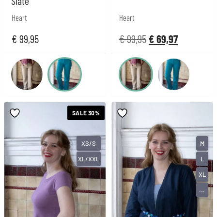
Slate
Heart
Heart
€
99,95
€
99,95
€
69,97
SALE 30%
XS/S
M
XL/XXL
L
XL
...