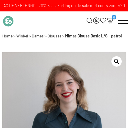
ACTIE VERLENGD: 20% kassakorting op de sale met code: zomer20
0
Home
>
Winkel
>
Dames
>
Blouses
>
Mimas Blouse Basic L/S – petrol