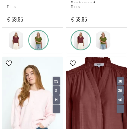
Donkerrood
Minus
Minus
€
59,95
€
59,95
XS
36
S
38
M
40
...
...