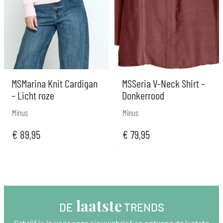
MSMarina Knit Cardigan
MSSeria V-Neck Shirt –
– Licht roze
Donkerrood
Minus
Minus
€
89,95
€
79,95
 laatste
DE
 TRENDS
Schrijf je in voor onze nieuwsbrief en ontvang de laatste