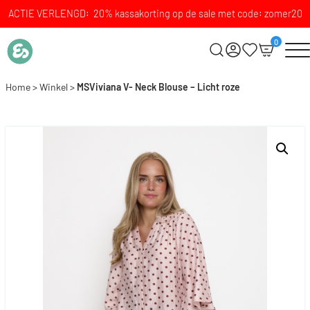
ACTIE VERLENGD: 20% kassakorting op de sale met code: zomer20
0
Home
>
Winkel
>
MSViviana V- Neck Blouse – Licht roze