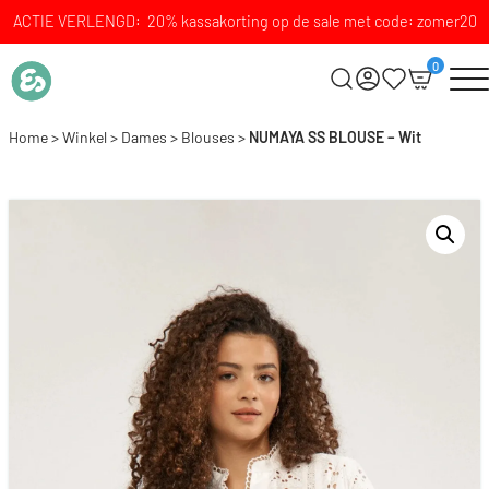
ACTIE VERLENGD: 20% kassakorting op de sale met code: zomer20
0
Home
>
Winkel
>
Dames
>
Blouses
>
NUMAYA SS BLOUSE – Wit