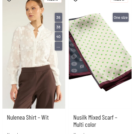
36
One size
38
40
...
Nulenea Shirt – Wit
Nusilk Mixed Scarf –
Multi color