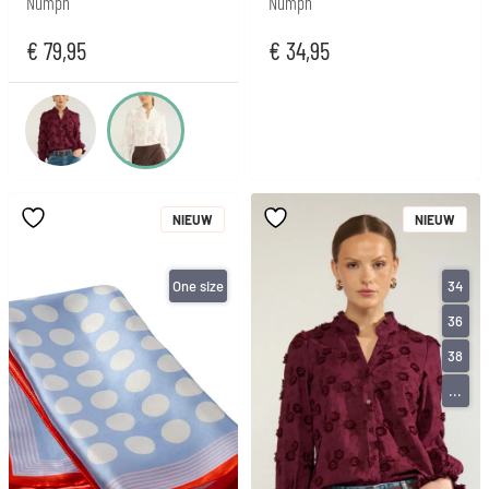
Numph
Numph
€
79,95
€
34,95
NIEUW
NIEUW
One size
34
36
38
...