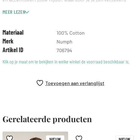
voelt, ongeacht de gelegenheid. Draag hem bijvoorbeeld met
MEER LEZEN
een fijne jeans of een nette broek voor een verzorgde look.
Een tijdloze keuze die past binnen elke garderobe en een
subtiele luxe toevoegt aan jouw outfit.
Materiaal
100% Cotton
Merk
Numph
Artikel ID
706794
Klik op je maat om te bekijken in welke winkel de voorraad beschikbaar is.
Toevoegen aan verlanglijst
Gerelateerde producten
NIEUW
NIEUW