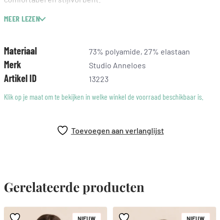
MEER LEZEN
• Kleur: Ecru
• Regular fit
• Wijde pofmouwen
Materiaal
73% polyamide, 27% elastaan
• Met manchetten
Merk
Studio Anneloes
• Klassieke kraag
Artikel ID
13223
• Strikdetail bij de hals
• Gemaakt van Light Travelstof (73% Polyamide, 27% Elastaan)
Klik op je maat om te bekijken in welke winkel de voorraad beschikbaar is.
Het model Lauryn is 176 cm lang en draagt maat S op deze
foto.
Toevoegen aan verlanglijst
Gerelateerde producten
NIEUW
NIEUW