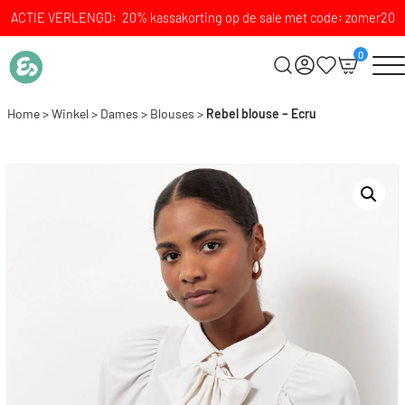
ACTIE VERLENGD: 20% kassakorting op de sale met code: zomer20
0
Home
>
Winkel
>
Dames
>
Blouses
>
Rebel blouse – Ecru