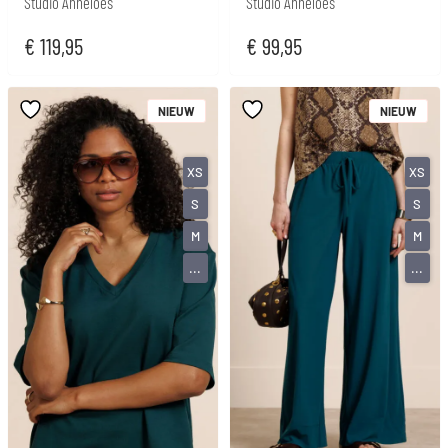
Studio Anneloes
Studio Anneloes
€
119,95
€
99,95
NIEUW
NIEUW
XS
XS
S
S
M
M
...
...