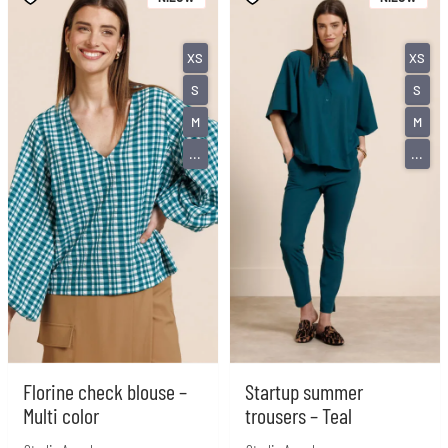
XS
XS
S
S
M
M
...
...
Florine check blouse –
Startup summer
Multi color
trousers – Teal