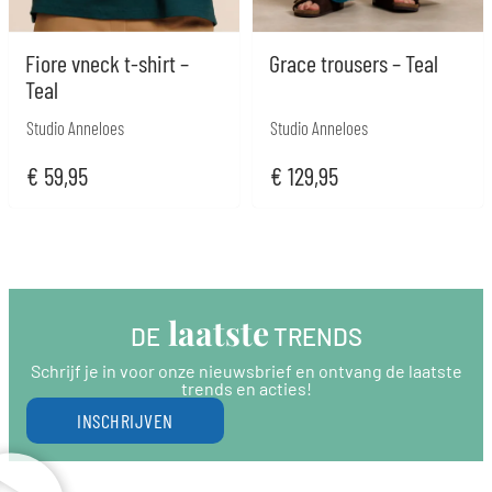
Fiore vneck t-shirt –
Grace trousers – Teal
Teal
Studio Anneloes
Studio Anneloes
€
59,95
€
129,95
 laatste
DE
 TRENDS
Schrijf je in voor onze nieuwsbrief en ontvang de laatste
trends en acties!
INSCHRIJVEN