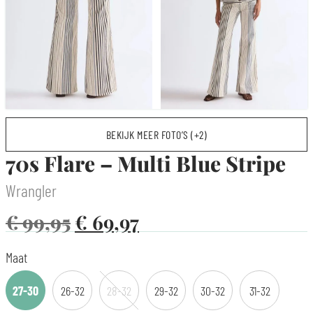
BEKIJK MEER FOTO’S (+2)
70s Flare – Multi Blue Stripe
Wrangler
€
99,95
€
69,97
Maat
27-30
26-32
28-32
29-32
30-32
31-32