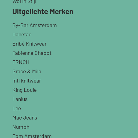
Wol in Stijl
Uitgelichte Merken
By-Bar Amsterdam
Danefae
Eribé Knitwear
Fabienne Chapot
FRNCH
Grace & Mila
Inti knitwear
King Louie
Lanius
Lee
Mac Jeans
Numph
Pom Amsterdam