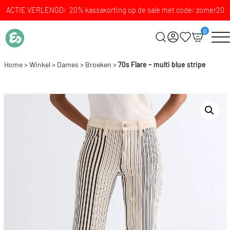
ACTIE VERLENGD: 20% kassakorting op de sale met code: zomer20
0
Home
>
Winkel
>
Dames
>
Broeken
>
70s Flare – multi blue stripe