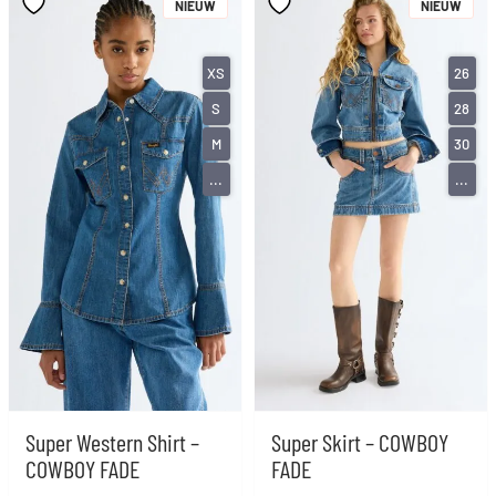
NIEUW
NIEUW
XS
26
S
28
M
30
...
...
Super Western Shirt –
Super Skirt – COWBOY
COWBOY FADE
FADE