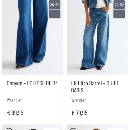
26-30
27-32
...
...
Canyon – ECLIPSE DEEP
LR Ultra Barrel – QUIET
OASIS
Wrangler
Wrangler
€
99,95
€
79,95