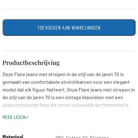
TOEVOEGEN AAN WINKELWAGEN
Productbeschrijving
Deze Flare jeans met strepen in de stijl van de jaren 70 is
gemaakt van comfortabele stretchkatoen voor een elegant
model dat elk figuur flatteert. Onze Flare jeans met strepen in
de stijl van de jaren 70 is een vintage klassieker met een
geaccentueerde flare die zowel vrouwelijk als flatterend is.
De licht elastische stof is supercomfortabel en sluit mooi aan
MEER LEZEN
rond je lichaam. Hij behoudt bovendien uitstekend zijn vorm
en gaat heel lang mee. Dit seizoen hebben we de pijpopening
wat breder gemaakt om je een iets grotere flare te geven.
Materiaal
98% Cotton 2% Elastane