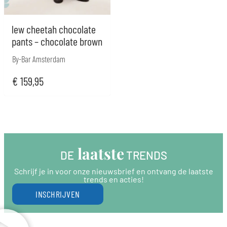
lew cheetah chocolate
pants – chocolate brown
By-Bar Amsterdam
€
159,95
 laatste
DE
 TRENDS
Schrijf je in voor onze nieuwsbrief en ontvang de laatste
trends en acties!
INSCHRIJVEN