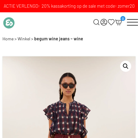
ACTIE VERLENGD: 20% kassakorting op de sale met code: zomer20
0
Home
>
Winkel
>
begum wine jeans – wine