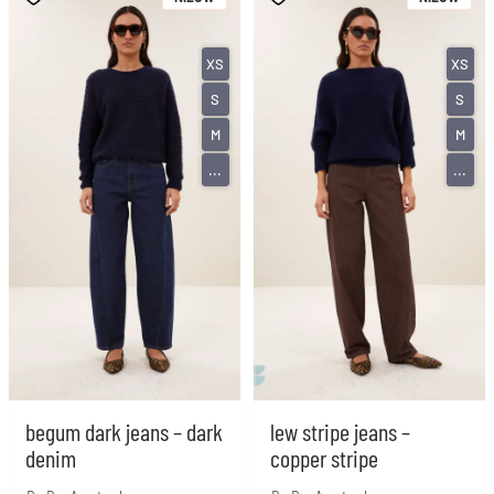
XS
XS
S
S
M
M
...
...
begum dark jeans – dark
lew stripe jeans –
denim
copper stripe