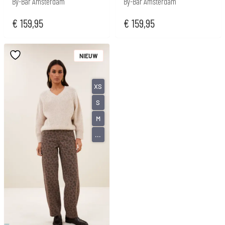
By-Bar Amsterdam
By-Bar Amsterdam
€
159,95
€
159,95
NIEUW
XS
S
M
...