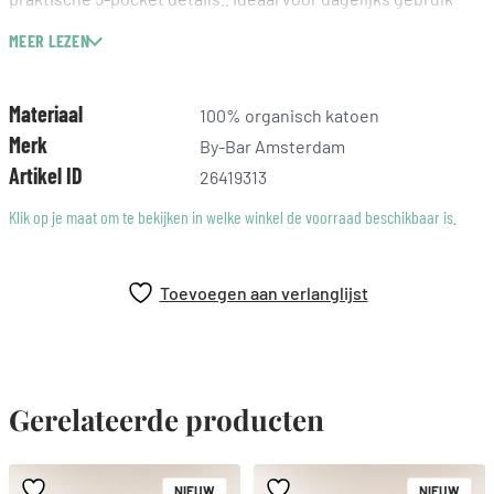
met een moderne enkellengte.
MEER LEZEN
– all-time classic
– gemaakt door specialist in denim
Materiaal
100% organisch katoen
– biologisch katoen
Merk
By-Bar Amsterdam
Artikel ID
26419313
Klik op je maat om te bekijken in welke winkel de voorraad beschikbaar is.
Toevoegen aan verlanglijst
Gerelateerde producten
NIEUW
NIEUW