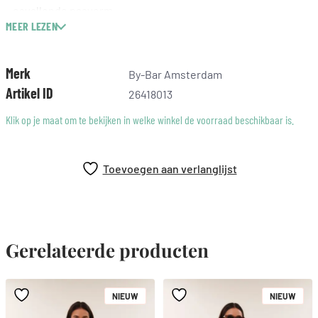
– osvallende pasvorm
MEER LEZEN
– plooien
– draagbaar als set
Merk
By-Bar Amsterdam
Artikel ID
26418013
Klik op je maat om te bekijken in welke winkel de voorraad beschikbaar is.
Toevoegen aan verlanglijst
Gerelateerde producten
NIEUW
NIEUW