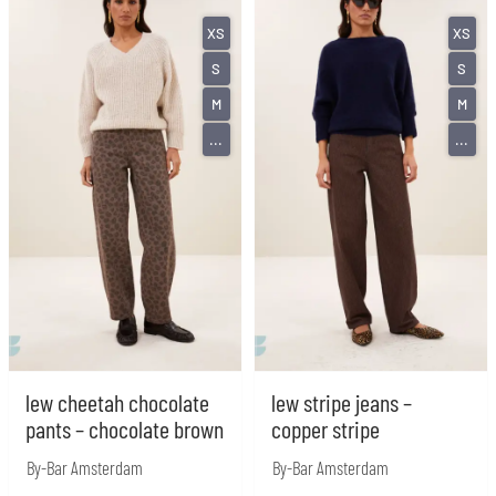
XS
XS
S
S
M
M
...
...
lew cheetah chocolate
lew stripe jeans –
pants – chocolate brown
copper stripe
By-Bar Amsterdam
By-Bar Amsterdam