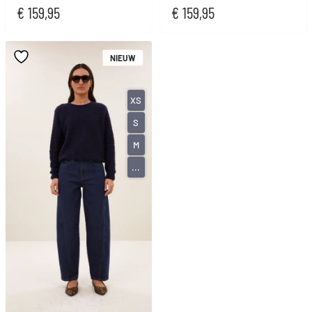
€
159,95
€
159,95
NIEUW
XS
S
M
...