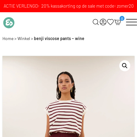
ACTIE VERLENGD: 20% kassakorting op de sale met code: zomer20
0
Home
>
Winkel
>
benji viscose pants – wine