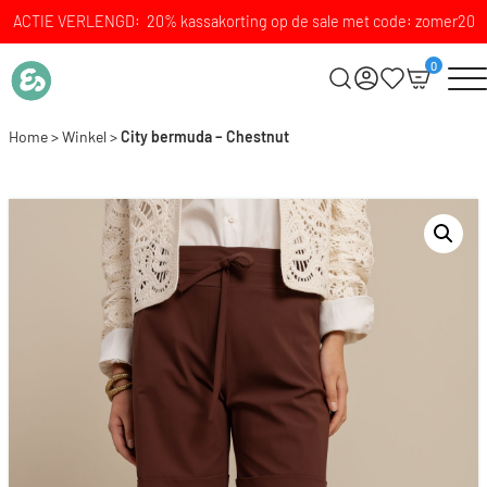
ACTIE VERLENGD: 20% kassakorting op de sale met code: zomer20
0
Home
>
Winkel
>
City bermuda – Chestnut