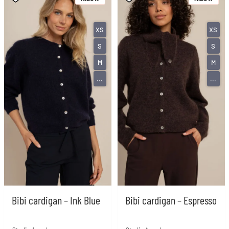
XS
XS
S
S
M
M
...
...
Bibi cardigan – Ink Blue
Bibi cardigan – Espresso