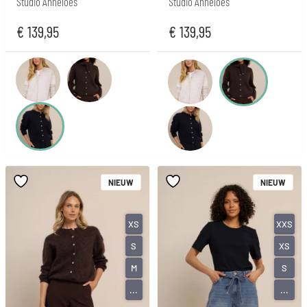
Studio Anneloes
Studio Anneloes
€
139,95
€
139,95
NIEUW
NIEUW
XS
XXS
S
XS
M
S
...
...