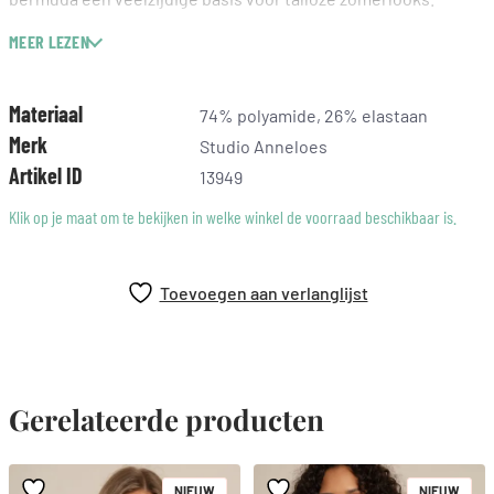
MEER LEZEN
Kleur: Chestnut
Regular fit
Omslag
Materiaal
74% polyamide, 26% elastaan
Steekzakken
Merk
Studio Anneloes
Studio Anneloes bestseller
Artikel ID
13949
Gemaakt van Heavy Travelstof (74% Polyamide, 26% Elastaan)
Binnenbeenlengte: 14 cm
Klik op je maat om te bekijken in welke winkel de voorraad beschikbaar is.
Deze bruine bermuda heeft een warme en stijlvolle
uitstraling. Bruin geeft je look diepte en laat zich mooi
Toevoegen aan verlanglijst
combineren met neutrale tinten zoals ecru, beige en zwart.
Daardoor is dit een veelzijdig item dat je moeiteloos
combineert met de rest van je garderobe.
Gerelateerde producten
NIEUW
NIEUW