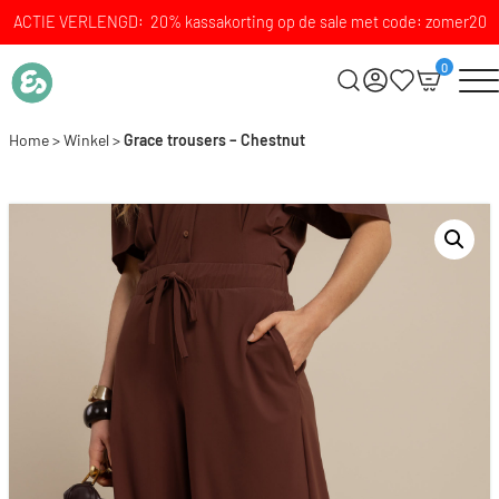
ACTIE VERLENGD: 20% kassakorting op de sale met code: zomer20
0
Home
>
Winkel
>
Grace trousers – Chestnut