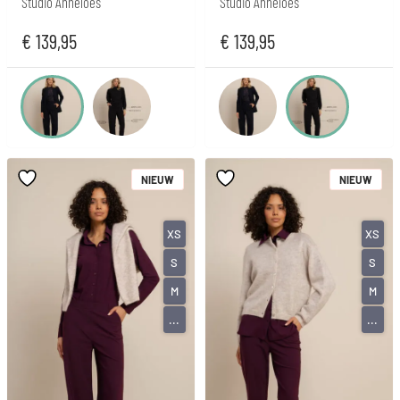
Studio Anneloes
Studio Anneloes
€
139,95
€
139,95
NIEUW
NIEUW
XS
XS
S
S
M
M
...
...