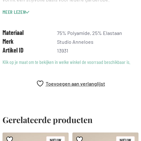
MEER LEZEN
Wide fit
Drawstring
Elastische tailleband
Materiaal
75% Polyamide, 25% Elastaan
Steekzakken
Merk
Studio Anneloes
Gemaakt van Medium Travelstof (75% Polyamide, 25%
Artikel ID
13931
Elastaan)
Binnenbeenlengte: 81 cm (lengtemaat 32)
Klik op je maat om te bekijken in welke winkel de voorraad beschikbaar is.
Deze bruine broek heeft een warme en stijlvolle uitstraling.
Bruin geeft je look diepte en laat zich mooi combineren met
Toevoegen aan verlanglijst
neutrale tinten zoals ecru, beige en zwart. Daardoor is dit een
veelzijdig item dat je makkelijk netjes of casual draagt.
Gerelateerde producten
NIEUW
NIEUW