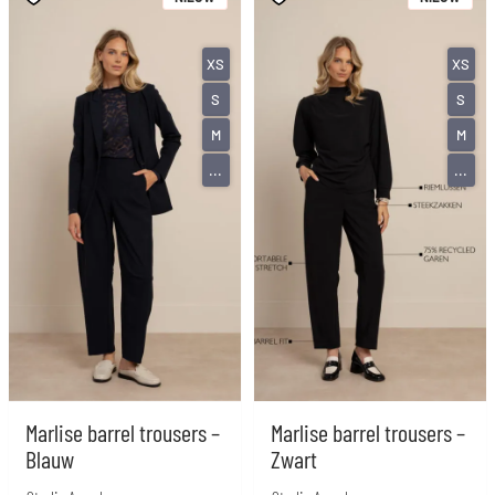
XS
XS
S
S
M
M
...
...
Marlise barrel trousers –
Marlise barrel trousers –
Blauw
Zwart