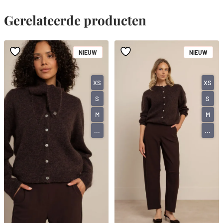
Gerelateerde producten
NIEUW
NIEUW
XS
XS
S
S
M
M
...
...