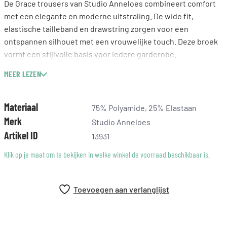
De Grace trousers van Studio Anneloes combineert comfort
met een elegante en moderne uitstraling. De wide fit,
elastische tailleband en drawstring zorgen voor een
ontspannen silhouet met een vrouwelijke touch. Deze broek
vormt een stijlvolle basis voor iedere garderobe.
MEER LEZEN
Wide fit
Drawstring
Elastische tailleband
Materiaal
75% Polyamide, 25% Elastaan
Steekzakken
Merk
Studio Anneloes
Gemaakt van Medium Travelstof (75% Polyamide, 25%
Artikel ID
13931
Elastaan)
Binnenbeenlengte: 81 cm (lengtemaat 32)
Klik op je maat om te bekijken in welke winkel de voorraad beschikbaar is.
Deze bruine broek heeft een warme en stijlvolle uitstraling.
Bruin geeft je look diepte en laat zich mooi combineren met
Toevoegen aan verlanglijst
neutrale tinten zoals ecru, beige en zwart. Daardoor is dit een
veelzijdig item dat je makkelijk netjes of casual draagt.