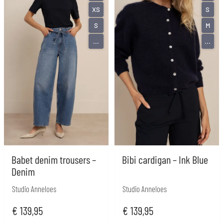
XS
S
S
M
...
...
Babet denim trousers –
Bibi cardigan – Ink Blue
Denim
Studio Anneloes
Studio Anneloes
€
139,95
€
139,95