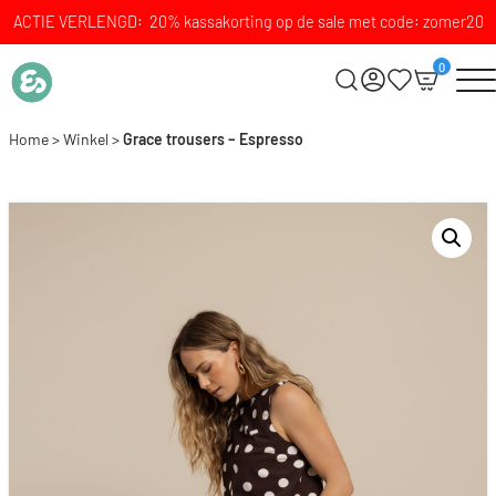
ACTIE VERLENGD: 20% kassakorting op de sale met code: zomer20
0
Home
>
Winkel
>
Grace trousers – Espresso