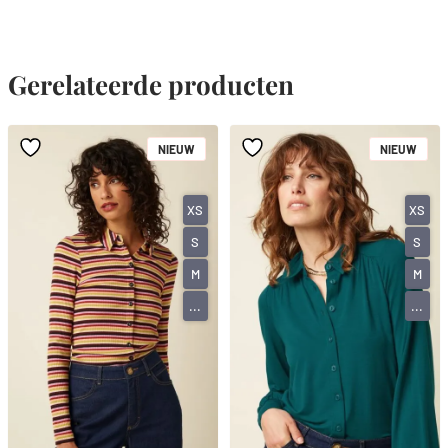
Gerelateerde producten
NIEUW
NIEUW
XS
XS
S
S
M
M
...
...