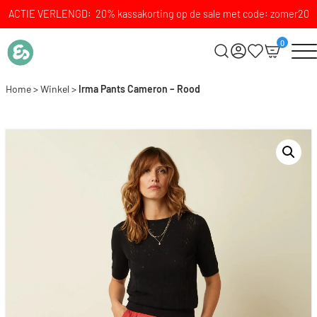
ACTIE VERLENGD: 20% kassakorting op de sale met code: zomer20
0
Home
>
Winkel
>
Irma Pants Cameron – Rood