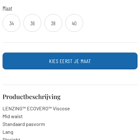
Maat
34
36
38
40
KIES EERST JE MAAT
Productbeschrijving
LENZING™ ECOVERO™ Viscose
Mid waist
Standaard pasvorm
Lang
Straight