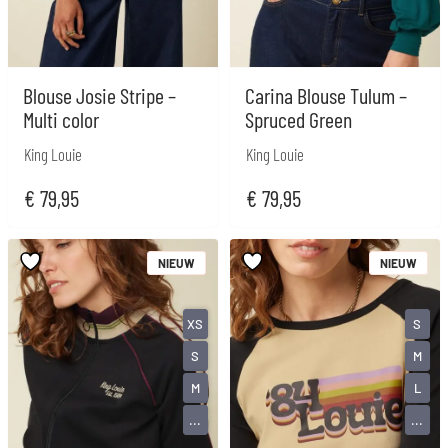
Blouse Josie Stripe –
Carina Blouse Tulum –
Multi color
Spruced Green
King Louie
King Louie
€
79,95
€
79,95
NIEUW
NIEUW
XS
S
S
M
M
L
...
...