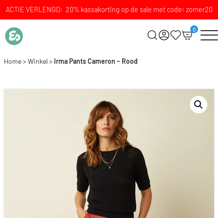
ACTIE VERLENGD: 20% kassakorting op de sale met code: zomer20
0
Home
>
Winkel
>
Irma Pants Cameron – Rood