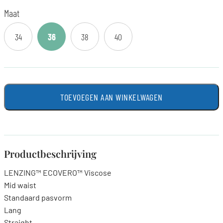
Maat
34
36
38
40
TOEVOEGEN AAN WINKELWAGEN
Productbeschrijving
LENZING™ ECOVERO™ Viscose
Mid waist
Standaard pasvorm
Lang
Straight