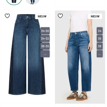
NIEUW
NIEUW
34-30
34
34-32
36
36-30
38
...
...