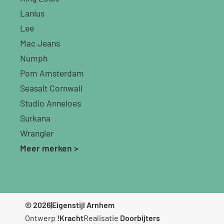
Lanius
Lee
Mac Jeans
Numph
Pom Amsterdam
Seasalt Cornwall
Studio Anneloes
Surkana
Wrangler
Meer merken >
© 2026
|
Eigenstijl Arnhem
Ontwerp
!Kracht
Realisatie
Doorbijters