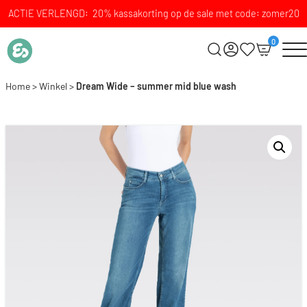
ACTIE VERLENGD: 20% kassakorting op de sale met code: zomer20
0
Home
>
Winkel
>
Dream Wide – summer mid blue wash