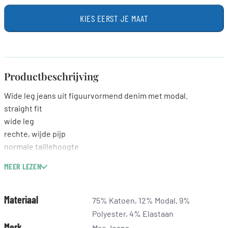
KIES EERST JE MAAT
Productbeschrijving
Wide leg jeans uit figuurvormend denim met modal.
straight fit
wide leg
rechte, wijde pijp
normale taillehoogte
prettige taille
MEER LEZEN
comfortabel bij de billen en dijen
5-pocket
DREAM wonder light denim
Materiaal
75% Katoen, 12% Modal, 9%
hoogelastisch denim met modal
Polyester, 4% Elastaan
zeer lichte kwaliteit
Merk
Mac Jeans