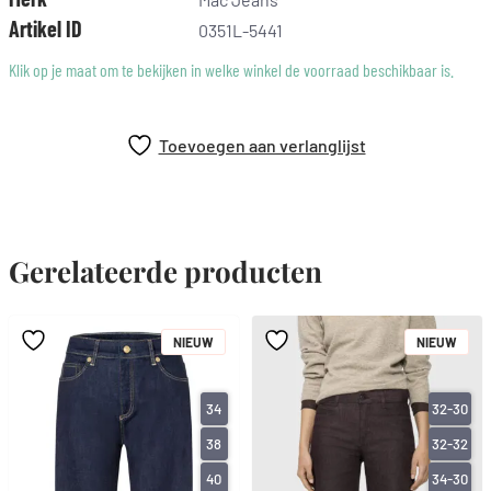
bijzonder zachte touch
Artikel ID
0351L-5441
figuurvormend shaping-effect
Klik op je maat om te bekijken in welke winkel de voorraad beschikbaar is.
uitstekende vormvaste rek
authentieke look
huidvriendelijk
Toevoegen aan verlanglijst
hoog draagcomfort
katoen van Better Cotton herkomst
Het model is 1,75 m groot en heeft de MAC broekmaat 34
Ons advies: bestel het model in één maat kleiner!
Gerelateerde producten
NIEUW
NIEUW
34
32-30
38
32-32
40
34-30