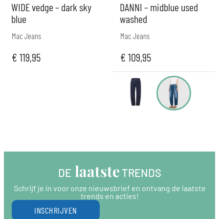
WIDE vedge – dark sky
DANNI – midblue used
blue
washed
Mac Jeans
Mac Jeans
€
119,95
€
109,95
 laatste
DE
 TRENDS
Schrijf je in voor onze nieuwsbrief en ontvang de laatste
trends en acties!
INSCHRIJVEN