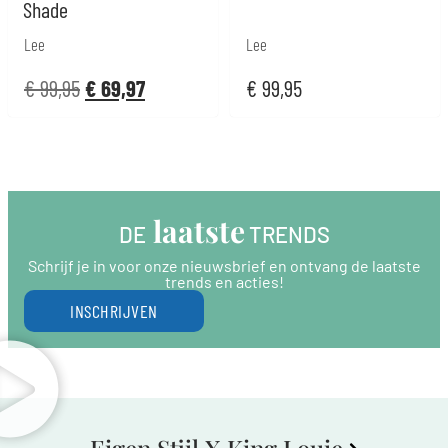
Shade
Lee
Lee
€
99,95
€
69,97
€
99,95
 laatste
DE
 TRENDS
Schrijf je in voor onze nieuwsbrief en ontvang de laatste
trends en acties!
INSCHRIJVEN