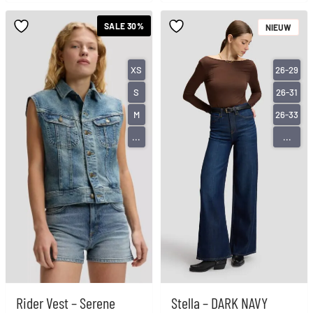
SALE 30%
NIEUW
XS
26-29
S
26-31
M
26-33
...
...
Rider Vest – Serene
Stella – DARK NAVY