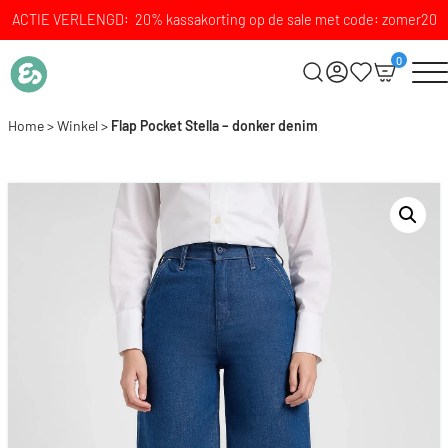
ACTIE VERLENGD: 20% kassakorting op de sale met code: zomer20
0
Home
>
Winkel
>
Flap Pocket Stella – donker denim