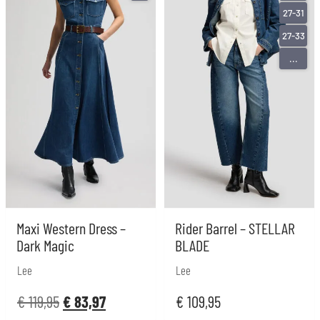
27-31
27-33
...
Maxi Western Dress –
Rider Barrel – STELLAR
Dark Magic
BLADE
Lee
Lee
€
119,95
€
83,97
€
109,95