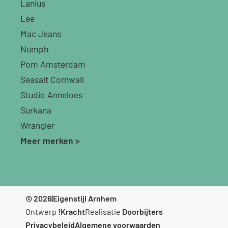
Lanius
Lee
Mac Jeans
Numph
Pom Amsterdam
Seasalt Cornwall
Studio Anneloes
Surkana
Wrangler
Meer merken >
© 2026
|
Eigenstijl Arnhem
Ontwerp
!Kracht
Realisatie
Doorbijters
Privacybeleid
Algemene voorwaarden