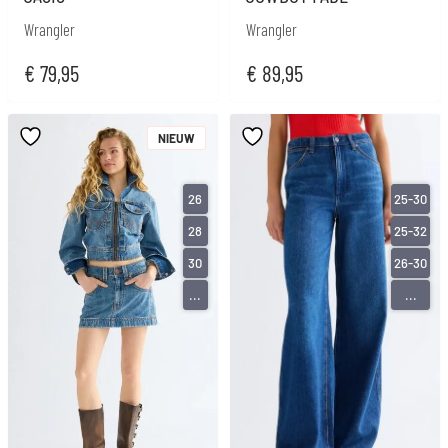
Wrangler
Wrangler
€
79,95
€
89,95
NIEUW
26
25-30
28
25-32
30
26-30
...
...