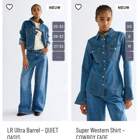
NIEUW
NIEUW
25-32
XS
26-32
S
27-32
M
...
...
LR Ultra Barrel – QUIET
Super Western Shirt –
OASIS
COWBOY FADE