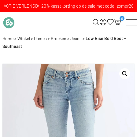
ACTIE VERLENGD: 20% kassakorting op de sale met code: zomer20
0
Home
>
Winkel
>
Dames
>
Broeken
>
Jeans
>
Low Rise Bold Boot –
Southeast