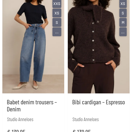
XXS
XS
XS
S
S
M
...
...
Babet denim trousers –
Bibi cardigan – Espresso
Denim
Studio Anneloes
Studio Anneloes
€
139,95
€
139,95