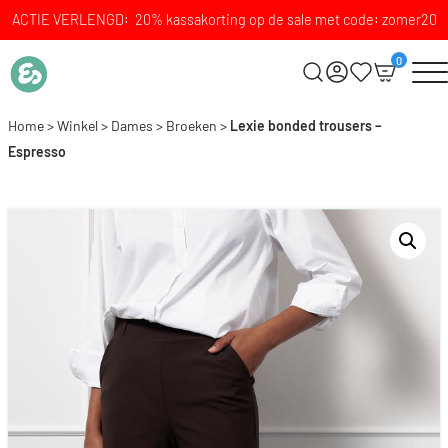
ACTIE VERLENGD: 20% kassakorting op de sale met code: zomer20
0
Home
>
Winkel
>
Dames
>
Broeken
>
Lexie bonded trousers –
Espresso