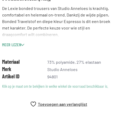
De Lexie bonded trousers van Studio Anneloes is krachtig,
comfortabel en helemaal on-trend. Dankzij de wijde pijpen,
Bonded Travelstof en diepe kleur Espresso is dit een broek
met karakter. De perfecte keuze voor wie stijl en
draagcomfort wilt combineren.
MEER LEZEN
Wide fit
Steekzakken
Elastische tailleband met riemlussen
Materiaal
73% polyamide, 27% elastaan
Gemaakt van Bonded Travelstof (73% Polyamide, 27%
Merk
Studio Anneloes
Elastaan)
Artikel ID
94801
Binnenbeenlengte: 82 cm (lengtemaat 34)
Klik op je maat om te bekijken in welke winkel de voorraad beschikbaar is.
Deze bruine broek is gemaakt van Bonded Travelstof. Een
stevige en vormvaste stof die veel stretch biedt. De stof is
ademend, zacht aan de binnenzijde en blijft mooi in model.
Toevoegen aan verlanglijst
Daarbij is het materiaal kreukvrij, dus ideaal voor werk, reizen
of dagelijks gebruik.