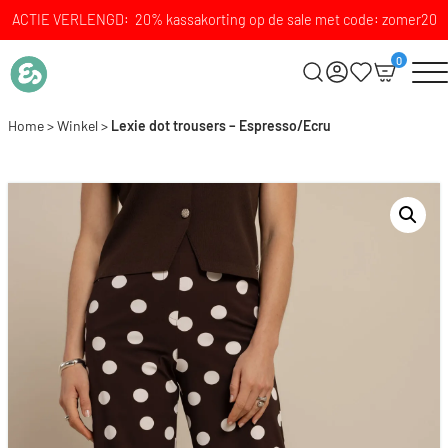
ACTIE VERLENGD: 20% kassakorting op de sale met code: zomer20
0
Home
>
Winkel
>
Lexie dot trousers – Espresso/Ecru