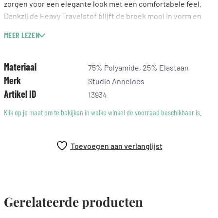
zorgen voor een elegante look met een comfortabele feel.
Dankzij de Heavy Travelstof blijft de broek mooi in vorm en
draag je hem moeiteloos de hele dag.
MEER LEZEN
Kleuren: Espresso, Ecru
Print: stippen
Materiaal
75% Polyamide, 25% Elastaan
Wide fit
Merk
Studio Anneloes
Steekzakken
Artikel ID
13934
Riemlussen
Gemaakt van Heavy Travelstof (75% Polyamide, 25% Elastaan)
Klik op je maat om te bekijken in welke winkel de voorraad beschikbaar is.
Binnenbeenlengte: 82 cm (lengtemaat 32)
Deze bruine broek met ecru kleurige stippen heeft een
Toevoegen aan verlanglijst
stijlvolle en speelse uitstraling. Bruin geeft je look warmte en
diepte, terwijl de lichte stippenprint zorgt voor een fris
contrast. Daardoor krijgt het ontwerp een moderne
uitstraling die je makkelijk combineert met zowel rustige
Gerelateerde producten
basics als opvallende kleuren.