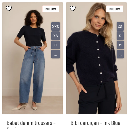
NIEUW
NIEUW
XXS
XS
XS
S
S
M
...
...
Babet denim trousers –
Bibi cardigan – Ink Blue