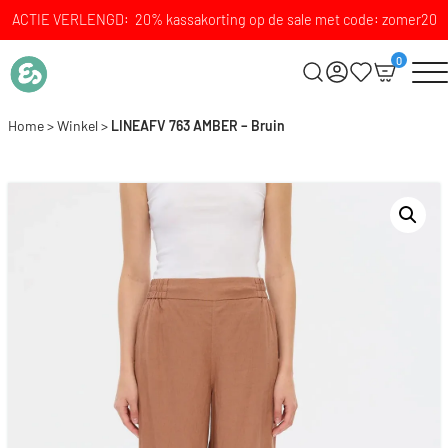
ACTIE VERLENGD: 20% kassakorting op de sale met code: zomer20
0
Home
>
Winkel
>
LINEAFV 763 AMBER – Bruin