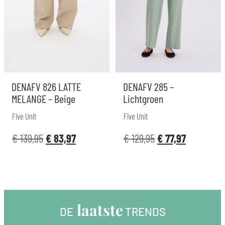
DENAFV 826 LATTE
DENAFV 285 –
MELANGE – Beige
Lichtgroen
Five Unit
Five Unit
€
139,95
€
83,97
€
129,95
€
77,97
 laatste
DE
 TRENDS