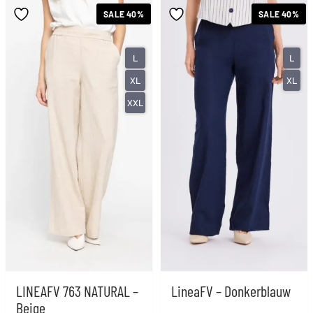
SALE 40%
SALE 40%
L
L
XL
XL
XXL
LINEAFV 763 NATURAL –
LineaFV – Donkerblauw
Beige