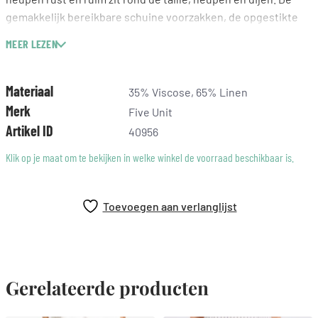
gemakkelijk bereikbare schuine voorzakken, de opgestikte
achterzak, de elastische tailleband en het trekkoord
MEER LEZEN
benadrukken de moeiteloze en minimalistische look van de
Linea. Ontworpen in Kopenhagen en gemaakt in China.
Materiaal
35% Viscose, 65% Linen
Wijde pasvorm
Merk
Five Unit
Middenhoge taille
Artikel ID
40956
Het model is 173 cm lang en draagt ​​maat 26. De overige
Klik op je maat om te bekijken in welke winkel de voorraad beschikbaar is.
lichaamsmaten van het model zijn: Taille: 64 cm. Heup: 91 cm.
Binnenbeenlengte: 83 cm.
Toevoegen aan verlanglijst
Gerelateerde producten