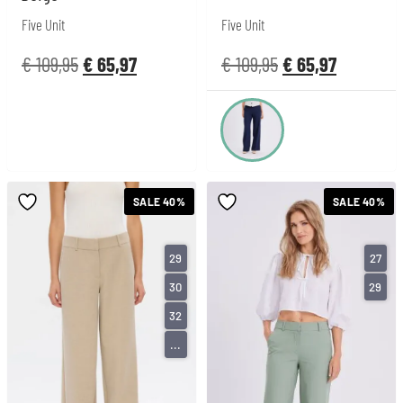
Five Unit
Five Unit
€
109,95
€
65,97
€
109,95
€
65,97
SALE 40%
SALE 40%
29
27
30
29
32
...