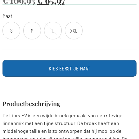
€
109,95
€
65,97
Maat
S
M
L
XXL
KIES EERST JE MAAT
Productbeschrijving
De LineaFV is een wijde broek gemaakt van een stevige
linnenmix met een fijne structuur. De broek heeft een
middelhoge taille en is zo ontworpen dat hij mooi op de
heupen rust en ruim zit rond de taille, heupen en dijen. De