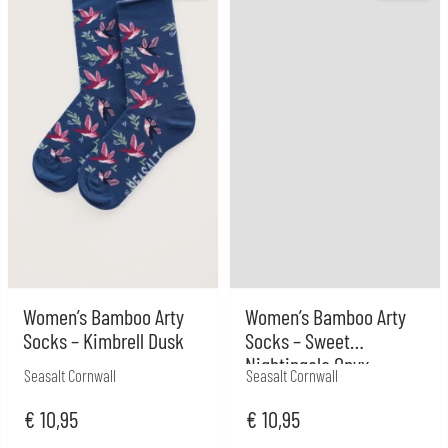
Women’s Bamboo Arty
Women’s Bamboo Arty
Socks – Kimbrell Dusk
Socks – Sweet
Nightingale Onyx
Seasalt Cornwall
Seasalt Cornwall
€
10,95
€
10,95