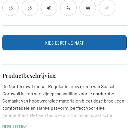
36
38
40
42
44
46
KIES EERST JE MAAT
Productbeschrijving
De Nanterrow Trouser Regular in army green van Seasalt
Cornwall is een veelzijdige aanvulling voor je garderobe.
Gemaakt van hoogwaardige materialen biedt deze broek een
comfortabele en slanke pasvorm, perfect voor elke
gelegenheid. Met een tijdloze uitstraling en praktische
details is deze broek ideaal voor een casual outfit of een
MEER LEZEN