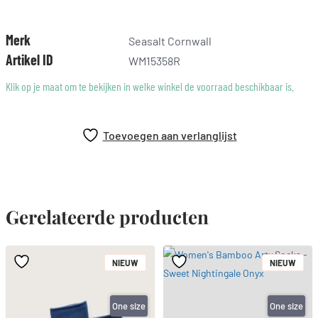
meer geklede look. Draag hem met een eenvoudig topje en
sneakers voor een ontspannen stijl, of combineer met een
blouse voor een elegantere uitstraling. Een essentiële keuze
Merk
Seasalt Cornwall
die je altijd kunt dragen.
Artikel ID
WM15358R
Klik op je maat om te bekijken in welke winkel de voorraad beschikbaar is.
Toevoegen aan verlanglijst
Gerelateerde producten
NIEUW
NIEUW
One size
One size