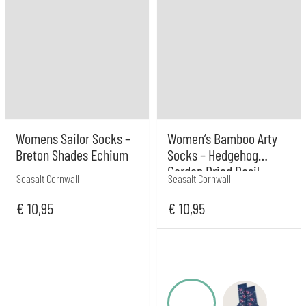
Womens Sailor Socks –
Women’s Bamboo Arty
Breton Shades Echium
Socks – Hedgehog
Garden Dried Basil
Seasalt Cornwall
Seasalt Cornwall
€
10,95
€
10,95