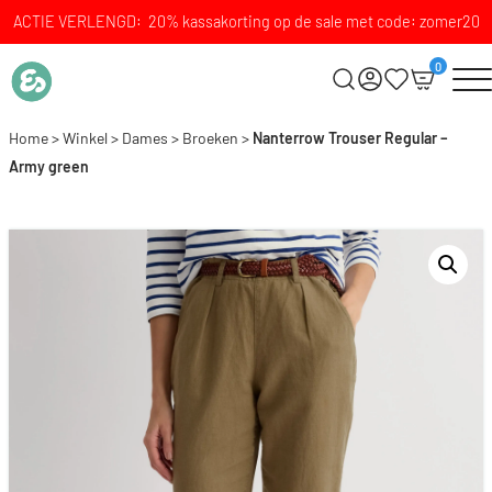
ACTIE VERLENGD: 20% kassakorting op de sale met code: zomer20
0
Home
>
Winkel
>
Dames
>
Broeken
>
Nanterrow Trouser Regular –
Army green