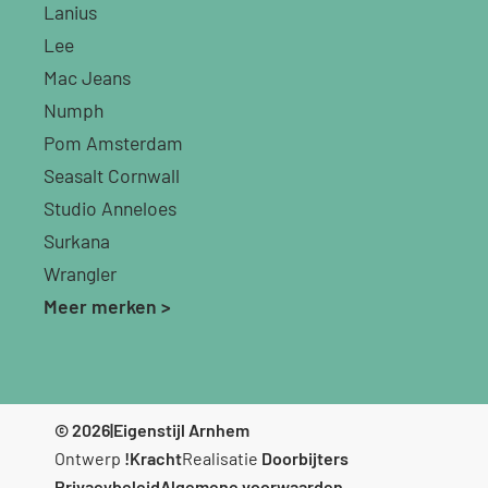
Lanius
Lee
Mac Jeans
Numph
Pom Amsterdam
Seasalt Cornwall
Studio Anneloes
Surkana
Wrangler
Meer merken >
© 2026
|
Eigenstijl Arnhem
Ontwerp
!Kracht
Realisatie
Doorbijters
Privacybeleid
Algemene voorwaarden