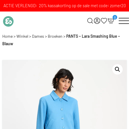
ACTIE VERLENGD: 20% kassakorting op de sale met code: zomer20
0
Home
>
Winkel
>
Dames
>
Broeken
>
PANTS – Lara Smashing Blue –
Blauw