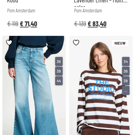
color
Pom Amsterdam
Pom Amsterdam
€
119
€
71,40
€
139
€
83,40
NIEUW
36
34
38
36
44
38
...