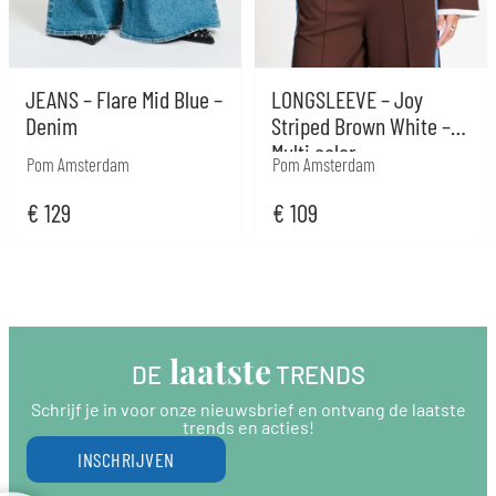
JEANS – Flare Mid Blue –
LONGSLEEVE – Joy
Denim
Striped Brown White –
Multi color
Pom Amsterdam
Pom Amsterdam
€
129
€
109
 laatste
DE
 TRENDS
Schrijf je in voor onze nieuwsbrief en ontvang de laatste
trends en acties!
INSCHRIJVEN