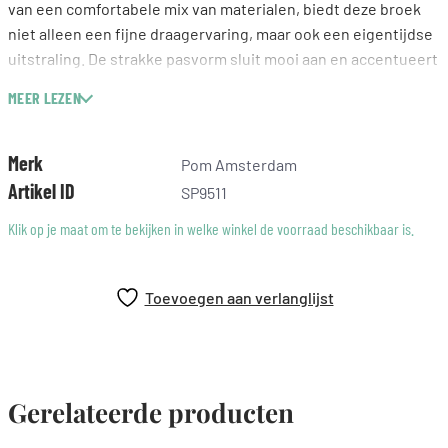
van een comfortabele mix van materialen, biedt deze broek
niet alleen een fijne draagervaring, maar ook een eigentijdse
uitstraling. De strakke pasvorm sluit mooi aan en accentueert
je figuur op een subtiele manier. Combineer de broek met
MEER LEZEN
een helder shirt of een stijlvolle top voor een moeiteloze
look. Deze broek is een voorbeeld van hoe kwaliteit en stijl
hand in hand gaan.
Merk
Pom Amsterdam
Artikel ID
SP9511
Klik op je maat om te bekijken in welke winkel de voorraad beschikbaar is.
Toevoegen aan verlanglijst
Gerelateerde producten